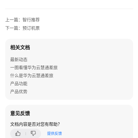
介
绍
上一篇：智行推荐
用
下一篇：预订机票
户
指
南
相关文档
操
最新动态
作
一图看懂华为云慧通差旅
前
什么是华为云慧通差旅
必
产品功能
看
产品优势
下
载
意见反馈
&
登
文档内容是否对您有帮助？
录
差
提供反馈