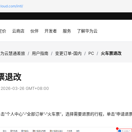
loud.com/intl/
定价
云商店
伙伴
开发者
服务
了解华为云
华为云慧通差旅
/
用户指南
/
变更订单-国内
/
PC
/
火车票退改
票退改
：
2026-03-26 GMT+08:00
击“个人中心”-“全部订单”-“火车票”，选择需要退票的行程，单击“申请退