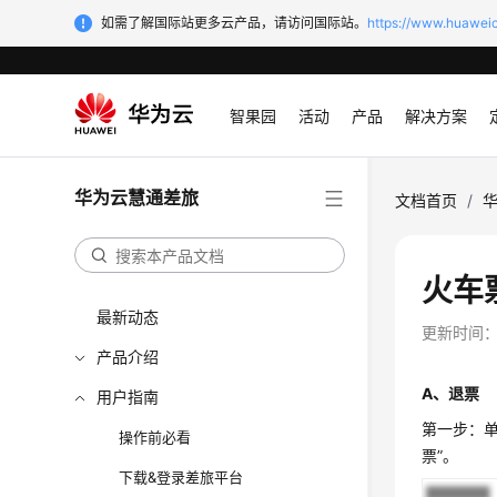
如需了解国际站更多云产品，请访问国际站。
https://www.huaweic
智果园
活动
产品
解决方案
华为云慧通差旅
文档首页
/
火车
最新动态
更新时间
产品介绍
A、退票
用户指南
第一步：单
操作前必看
票”。
下载&登录差旅平台