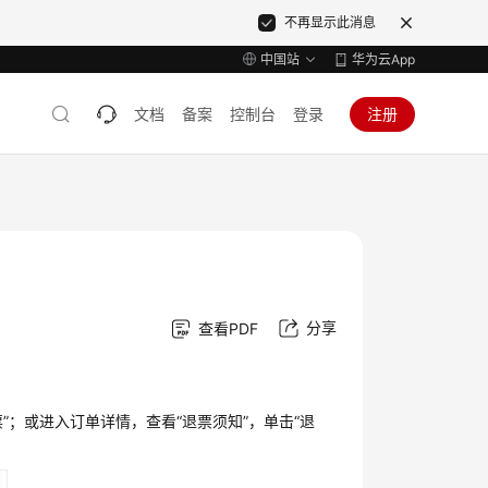
不再显示此消息
中国站
华为云App
文档
备案
控制台
登录
注册
分享
查看PDF
票”；或进入订单详情，查看“退票须知”，单击“退