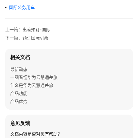
介
国际公务用车
绍
用
上一篇：出差预订-国际
户
指
下一篇：预订国际机票
南
相关文档
操
作
最新动态
前
一图看懂华为云慧通差旅
必
什么是华为云慧通差旅
看
产品功能
下
产品优势
载
&
登
意见反馈
录
差
文档内容是否对您有帮助？