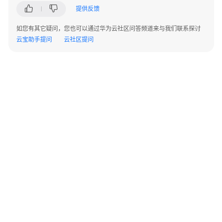
旅
提供反馈
平
台
如您有其它疑问，您也可以通过华为云社区问答频道来与我们联系探讨
云宝助手提问
云社区提问
注
册
&
重
置
密
码
维
护
个
人
信
©2026 Huaweicloud.com 版权所有
黔ICP备20004760号-14
苏B2-20130048号
息
A2.B1.B2-20070312
增值电信业务经营许可证：B1.B2-20200593 | 代理域名注册服务机构：新网、西数
电子营业执照
贵公网安备 52990002000093号
使