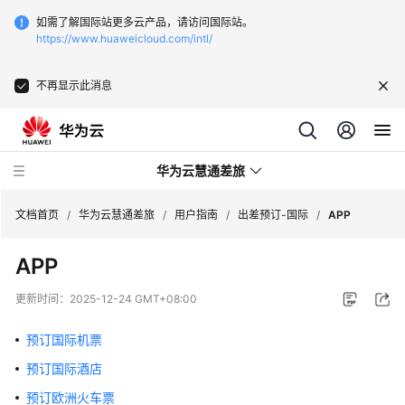
如需了解国际站更多云产品，请访问国际站。
https://www.huaweicloud.com/intl/
不再显示此消息
华为云慧通差旅
文档首页
/
华为云慧通差旅
/
用户指南
/
出差预订-国际
/
APP
APP
最
新
更新时间：
2025-12-24 GMT+08:00
动
态
预订国际机票
预订国际酒店
产
品
预订欧洲火车票