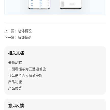
旅
平
台
注
册
上一篇：总体概况
&
下一篇：智能体验
重
置
密
相关文档
码
最新动态
维
一图看懂华为云慧通差旅
护
什么是华为云慧通差旅
个
产品功能
人
产品优势
信
息
意见反馈
使