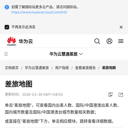
如需了解国际站更多云产品，请访问国际站。
https://www.huaweicloud.com/intl/
不再显示此消息
华为云慧通差旅
文档首页
/
华为云慧通差旅
/
用户指南
/
查看差旅报告
/
差旅地图
差旅地图
最
新
更新时间：
2026-03-26 GMT+08:00
动
态
单击“差旅地图”，可查看国内出差人数、国际/中国港澳出差人数、
国内城市数量及国际/中国港澳台城市数量相关数据；
产
或直接在“差旅地图”下方，单击相应模块，跳转查看详细数据。
品