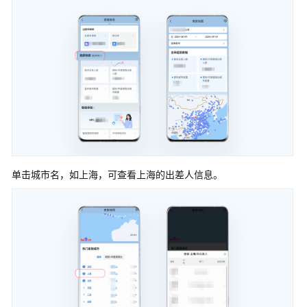
介
绍
用
户
指
南
操
作
前
单击城市名，如上海，可查看上海的出差人信息。
必
看
下
载
&
登
录
差