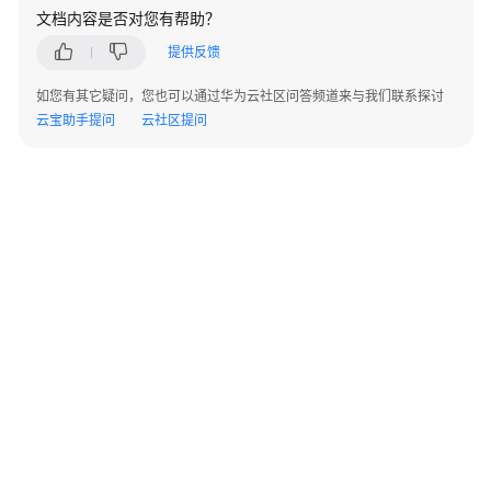
用
文档内容是否对您有帮助？
出
提供反馈
差
申
如您有其它疑问，您也可以通过华为云社区问答频道来与我们联系探讨
请
云宝助手提问
云社区提问
出
差
预
订-
国
内
出
差
预
订-
国
际
©2026 Huaweicloud.com 版权所有
黔ICP备20004760号-14
苏B2-20130048号
A2.B1.B2-20070312
增值电信业务经营许可证：B1.B2-20200593 | 代理域名注册服务机构：新网、西数