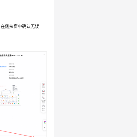
，在侧拉窗中确认无误
。