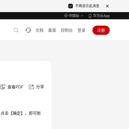
不再显示此消息
中国站
华为云App
文档
备案
控制台
登录
注册
分享
查看PDF
，点击【确定】，即可新