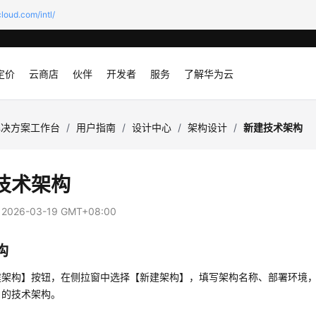
loud.com/intl/
定价
云商店
伙伴
开发者
服务
了解华为云
解决方案工作台
/
用户指南
/
设计中心
/
架构设计
/
新建技术架构
技术架构
：
2026-03-19 GMT+08:00
构
建架构】按钮，在侧拉窗中选择【新建架构】，填写架构名称、部署环境
白的技术架构。