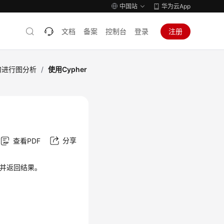
中国站
华为云App
文档
备案
控制台
登录
注册
句进行图分析
/
使用Cypher
分享
查看PDF
，并返回结果。