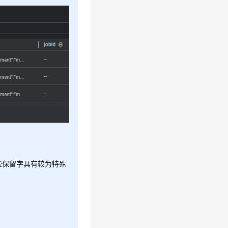
：
些保留字具有较为特殊