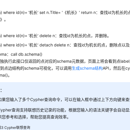
性
(n) where id(n)= '机长' set n.Title= '《机长》' return n：查找id
长》。
(n) where id(n)= '机长' delete n：查找id为机长的点，并删除。
(n) where id(n)= '机长' detach delete n：查找id为机长的点，删
ma：call db.schema()
独执行此接口仅返回的点对应的schema元数据，页面上将会看到点lab
到点边结构的schema可视化，可以调用
生成schema结构
API，然后在cy
ema()。
明：
如果您输入了多个Cypher查询命令，可以在输入框中通过上下方向键来
Cypher查询支持联想历史记录的功能，根据您输入的语法关键字会自动
供您参考和选择，帮助您提高查询效率。
图3
Cypher联想查询