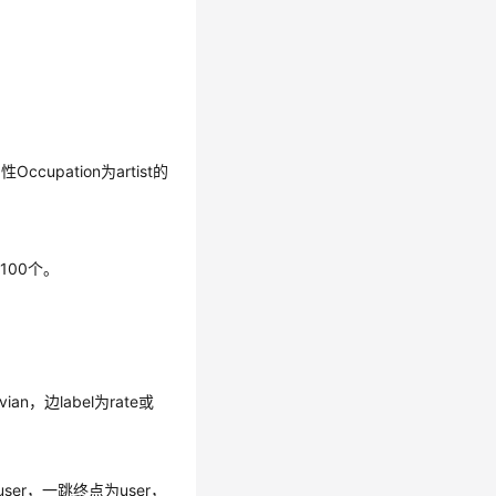
0个属性Occupation为artist的
回100个。
为Vivian，边label为rate或
abel为user，一跳终点为user，