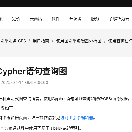
案
定价
云商店
伙伴
开发者
服务
了解华为云
引擎服务 GES
/
用户指南
/
使用图引擎编辑器分析图
/
使用查询语
Cypher语句查询图
：
2025-07-14 GMT+08:00
r是一种声明式图查询语言，使用Cypher语句可以查询和修改GES中的数据
步骤如下：
引擎编辑器页面，详细操作请参见
访问图引擎编辑器
。
er查询编译过程中使用了基于label的点边索引。