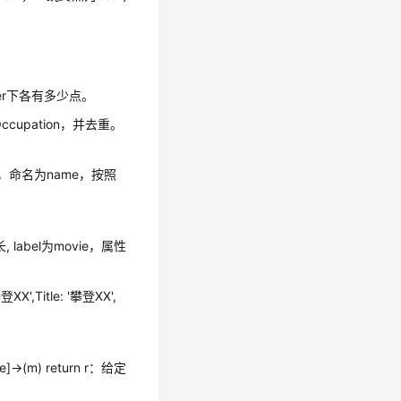
Gender下各有多少点。
性值Occupation，并去重。
r的点的id，命名为name，按照
为机长, label为movie，属性
攀登XX',Title: '攀登XX',
ate]->(m) return r：给定