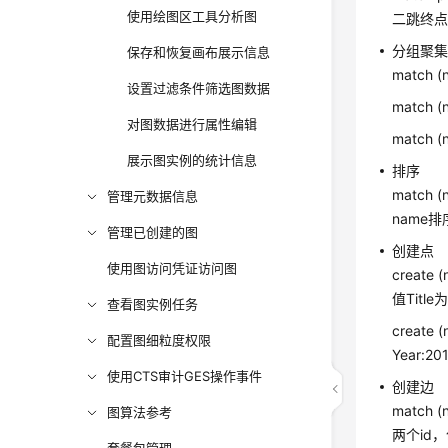
使用绘图区工具分析图
二跳终点
分组聚
保存和恢复画布展示信息
match 
设置过滤条件筛选图数据
match 
对图数据进行属性编辑
match 
展示图实例的统计信息
排序
match 
管理元数据信息
name排
管理已创建的图
创建点
使用图访问凭证访问图
create 
值Titl
查看图实例任务
create (
配置图细粒度权限
Year:
使用CTS审计GES操作事件
创建边
match (n
图算法参考
两个id，