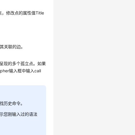
为机长的点，修改点的属性值Title
除点以及其关联的边。
el呈现的多个孤立点。如果
pher输入框中输入call
查找历史命令。
显示您刚输入过的语法