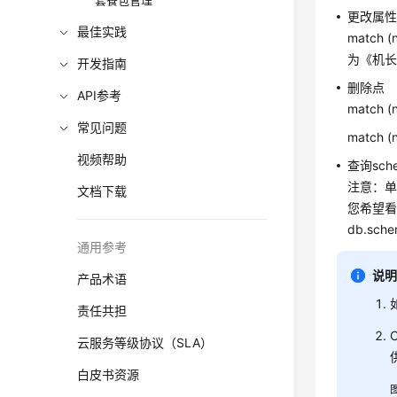
套餐包管理
更改属
最佳实践
match 
为《机
开发指南
删除点
API参考
match 
常见问题
match 
视频帮助
查询sche
注意：单
文档下载
您希望看
db.sch
通用参考
说
产品术语
责任共担
云服务等级协议（SLA）
白皮书资源