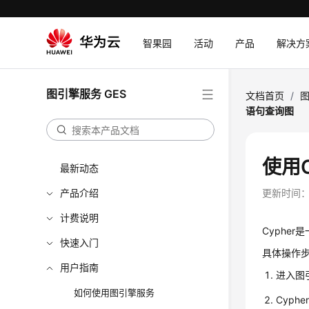
智果园
活动
产品
解决方
图引擎服务 GES
文档首页
/
图
语句查询图
使用
最新动态
产品介绍
更新时间
计费说明
Cyphe
快速入门
具体操作
用户指南
进入图
如何使用图引擎服务
Cyph