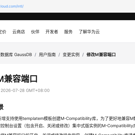
loud.com/intl/
定价
云商店
伙伴
开发者
服务
了解华为云
数据库 GaussDB
/
用户指南
/
变更实例
/
修改M兼容端口
M兼容端口
：
2026-07-28 GMT+08:00
景
B新增支持使用templatem模板创建M-Compatibility库，为了更好地兼容
控制台设置（包含开启、关闭或修改）集中式版实例的M-Compatibilit