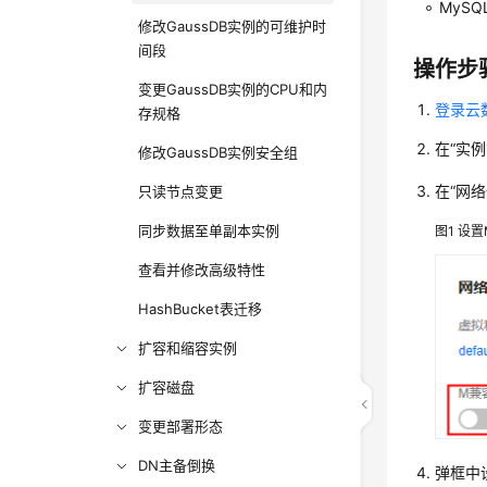
MySQ
修改GaussDB实例的可维护时
间段
操作步
变更GaussDB实例的CPU和内
登录云数
存规格
在
“实例
修改GaussDB实例安全组
在
“网络
只读节点变更
同步数据至单副本实例
图1
设置
查看并修改高级特性
HashBucket表迁移
扩容和缩容实例
扩容磁盘
变更部署形态
DN主备倒换
弹框中