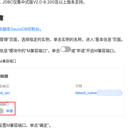
L JDBC仅集中式版V2.0-8.200及以上版本支持。
骤
据库GaussDB控制台
。
管理”
页面，选择指定的实例，单击实例的名称，进入
“
基本信息
”
页面。
信息”
模块中的“M兼容端口”，单击
或“申请”
开启M兼容端口。
M兼容端口
设置M兼容端口，
单击
“确定”
。