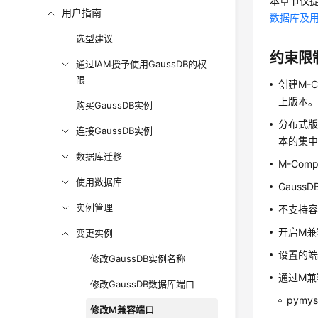
本章节仅提
用户指南
数据库及
选型建议
约束限
通过IAM授予使用GaussDB的权
限
创建M-C
上版本
购买GaussDB实例
分布式版和
连接GaussDB实例
本的集中式
数据库迁移
M-Com
使用数据库
Gaus
实例管理
不支持容
开启M兼
变更实例
设置的
修改GaussDB实例名称
通过M兼容
修改GaussDB数据库端口
pymy
修改M兼容端口