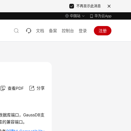
不再显示此消息
中国站
华为云App
文档
备案
控制台
登录
注册
分享
查看PDF
M数据库端口，GaussDB支
y库的兼容端口。