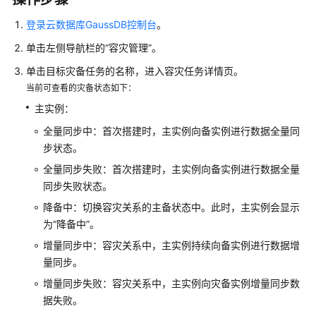
公
告
登录云数据库GaussDB控制台
。
单击左侧导航栏的“容灾管理”。
产
品
单击目标灾备任务的名称，进入容灾任务详情页。
介
当前可查看的灾备状态如下：
绍
主实例：
全量同步中：首次搭建时，主实例向备实例进行数据全量同
计
步状态。
费
说
全量同步失败：首次搭建时，主实例向备实例进行数据全量
明
同步失败状态。
降备中：切换容灾关系的主备状态中。此时，主实例会显示
快
为“降备中”。
速
入
增量同步中：容灾关系中，主实例持续向备实例进行数据增
门
量同步。
增量同步失败：容灾关系中，主实例向灾备实例增量同步数
用
据失败。
户