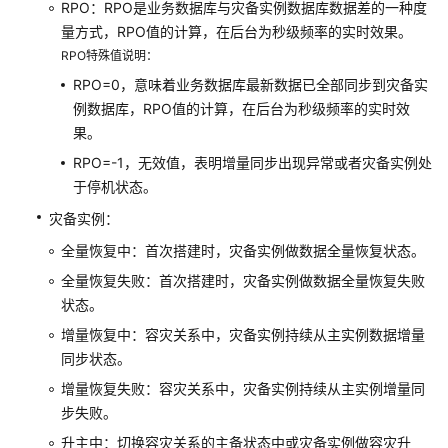
RPO：RPO是业务数据库与灾备实例数据库数据差的一种度
指
南
量方式，RPO值的计算，在后台为秒级频率的实时效果。
RPO特殊值说明：
选
RPO=0，意味着业务数据库最新数据已全部同步到灾备实
型
例数据库，RPO值的计算，在后台为秒级频率的实时效
建
果。
议
RPO=-1，无效值，表明增量同步出现异常或者灾备实例处
于停机状态。
通
过
灾备实例：
IAM
全量恢复中：首次搭建时，灾备实例做数据全量恢复状态。
授
予
全量恢复失败：首次搭建时，灾备实例做数据全量恢复失败
使
状态。
用
增量恢复中：容灾关系中，灾备实例持续从主实例数据增量
GaussDB
同步状态。
的
权
增量恢复失败：容灾关系中，灾备实例持续从主实例增量同
限
步失败。
升主中：切换容灾关系的主备状态中或灾备实例做容灾升