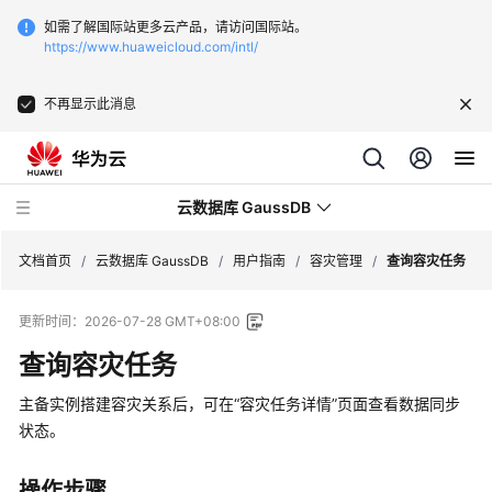
如需了解国际站更多云产品，请访问国际站。
https://www.huaweicloud.com/intl/
不再显示此消息
云数据库 GaussDB
文档首页
/
云数据库 GaussDB
/
用户指南
/
容灾管理
/
查询容灾任务
更新时间：
2026-07-28 GMT+08:00
最
新
查询容灾任务
动
态
主备实例搭建容灾关系后，可在“容灾任务详情”页面查看数据同步
状态。
服
务
操作步骤