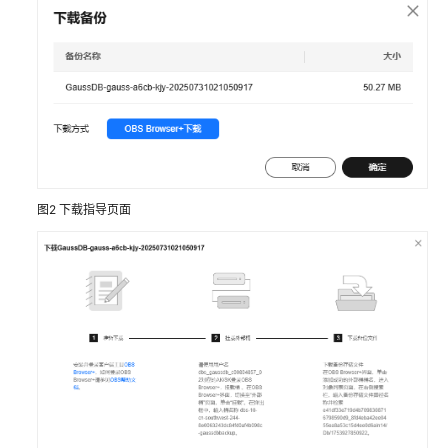
指
南
选
型
建
议
通
图2
下载指导页面
过
IAM
授
予
使
用
GaussDB
的
权
限