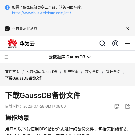
如需了解国际站更多云产品，请访问国际站。
https://www.huaweicloud.com/intl/
不再显示此消息
云数据库 GaussDB
文档首页
/
云数据库 GaussDB
/
用户指南
/
数据备份
/
管理备份
/
下载GaussDB备份文件
最
下载GaussDB备份文件
新
动
更新时间：
2026-07-28 GMT+08:00
态
操作场景
服
用户可以下载使用OBS备份介质进行的备份文件，包括实例级和表
务