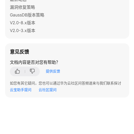
本
漏洞修复策略
升
级
GaussDB版本策略
V2.0-8.x版本
插
V2.0-3.x版本
件
管
理
意见反馈
数
文档内容是否对您有帮助？
据
提供反馈
备
份
如您有其它疑问，您也可以通过华为云社区问答频道来与我们联系探讨
云宝助手提问
云社区提问
备
份
概
述
执