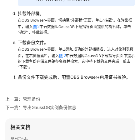
数
据
挂载外部桶。
库
在OBS Browser+界面，切换至“外部桶”页面，单击“挂载”。在弹出框
图2
中，输入
中云数据库GaussDB下载指导页面提供的桶名称，单击
实
“确定”，挂载该桶。
例
下载备份文件。
管
在OBS Browser+界面，单击添加成功的外部桶桶名，进入对象列表页
理
图2
面，在右侧搜索栏，输入
中云数据库GaussDB下载指导页面中提示
的下载备份存储文件路径名称并检索，选中待下载的文件夹后，单击
变
“下载”。
更
备份文件下载完成后，配置OBS Browser+启用证书校验。
实
例
上一篇：管理备份
版
本
下一篇：导出GaussDB实例备份信息
管
理
相关文档
版
最新动态