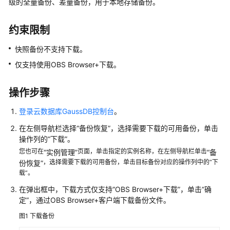
级的全量备份、差量备份，用于本地存储备份。
公
告
约束限制
产
快照备份不支持下载。
品
介
仅支持使用OBS Browser+下载。
绍
操作步骤
计
费
登录云数据库GaussDB控制台
。
说
在左侧导航栏选择
“备份恢复”
，选择需要下载的可用备份，单击
明
操作列的“下载”。
您也可在
页面，单击指定的实例名称，在左侧导航栏单击
“实例管理”
“备
快
，选择需要下载的可用备份，单击目标备份对应的操作列中的“下
份恢复”
速
载”。
入
门
在弹出框中，下载方式仅支持
“OBS Browser+下载”
，单击
“确
定”
，通过OBS Browser+客户端下载备份文件。
用
图1
下载备份
户