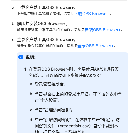
购
下载客户端工具OBS Browser+。
买
下载OBS Browser+
下载客户端工具的相关操作，请参见
。
GaussDB
实
解压并安装OBS Browser+。
例
安装OBS Browser+
解压并安装客户端工具的相关操作，请参见
。
登录客户端工具OBS Browser+。
连
登录OBS Browser+
登录对象存储客户端相关操作，请参见
。
接
GaussDB
说明：
实
例
在登录OBS Browser+时，需要使用AK/SK进行签
名验证。可以通过如下步骤获取AK/SK：
数
登录管理控制台。
据
单击界面右上角的登录用户名，在下拉列表中单
库
击“个人设置”。
迁
移
单击“管理访问密钥”。
单击“新增访问密钥”，在弹框中单击“确定”，访
使
问密钥文件（credentials.csv）自动下载到本
用
地，打开文件，查看AK/SK。