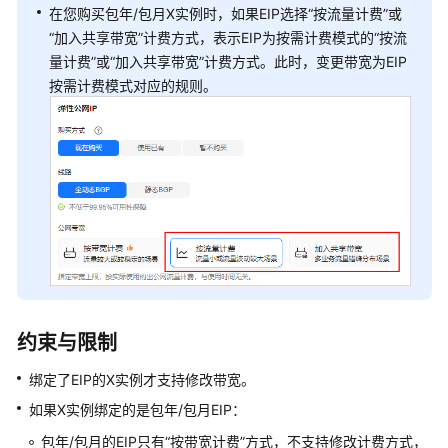
理
在您购买包年/包月X实例时，如果EIP选择“按流量计费”或
Flexus
“加入共享带宽”计费方式，表示EIP为按需计费模式的“按流
X
量计费”或“加入共享带宽”计费方式。此时，变更带宽为EIP
实
按需计费模式对应的规则。
例
镜
像
管
理
云
硬
盘
管
理
约束与限制
绑定了EIP的X实例才支持修改带宽。
虚
拟
如果X实例绑定的是包年/包月EIP：
私
包年/包月的EIP只有“按带宽计费”方式，不支持修改计费方式，