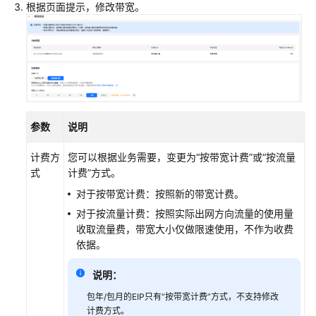
根据页面提示，修改带宽。
实
例
弹
性
公
网
IP
概
参数
说明
述
计费方
您可以根据业务需要，变更为“按带宽计费”或“按流量
为
式
计费”方式。
Flexus
对于按带宽计费：按照新的带宽计费。
X
对于按流量计费：按照实际出网方向流量的使用量
实
收取流量费，带宽大小仅做限速使用，不作为收费
例
依据。
绑
定
说明：
弹
性
包年/包月的EIP只有“按带宽计费”方式，不支持修改
公
计费方式。