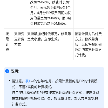
例
改为2Mbit/s，续费时长为1
的
个月，表示您为EIP续费1个
权
月，4月份EIP续费周期内使
限
用的带宽为2Mbit/s，而3月
份的带宽仍然为5Mbit/s。
购
按
买
支持变
支持增加或降低带宽，修改带
按需计费为后付费
需
Flexus
更计费
宽大小后，立即生效。
方式，修改带宽
计
X
方式
后，后续将按照修
费
实
改后的带宽计费方
例
式计费。
登
说明：
录
Flexus
请注意，
表1
中的包年/包月、按需计费指的是EIP的计费模
X
式，不是X实例的计费模式。
实
包年/包月模式的EIP只有按带宽计费的计费方式；按需计费
例
模式的EIP包括按带宽计费、按流量计费、加入共享带宽的
管
计费方式。