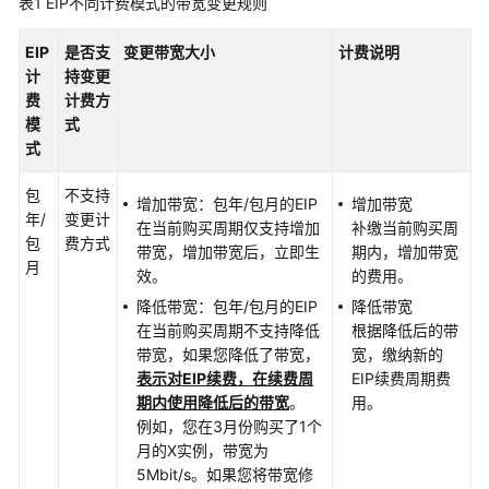
表1
EIP不同计费模式的带宽变更规则
快
速
EIP
是否支
变更带宽大小
计费说明
入
计
持变更
门
费
计费方
模
式
用
式
户
指
包
不支持
南
增加带宽：包年/包月的EIP
增加带宽
年/
变更计
在当前购买周期仅支持增加
补缴当前购买周
包
费方式
带宽，增加带宽后，立即生
期内，增加带宽
通
月
效。
的费用。
过
IAM
降低带宽：包年/包月的EIP
降低带宽
授
在当前购买周期不支持降低
根据降低后的带
予
带宽，如果您降低了带宽，
宽，缴纳新的
使
表示对EIP续费
，
在续费周
EIP续费周期费
用
期内使用降低后的带宽
。
用。
Flexus
例如，您在3月份购买了1个
X
月的X实例，带宽为
实
5Mbit/s。如果您将带宽修