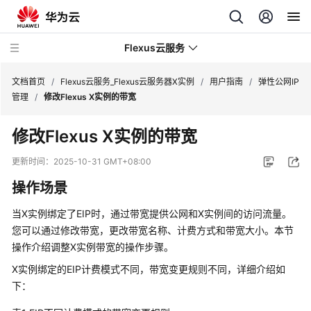
Flexus云服务
文档首页
/
Flexus云服务_Flexus云服务器X实例
/
用户指南
/
弹性公网IP
管理
/
修改Flexus X实例的带宽
修改Flexus X实例的带宽
最
更新时间：
2025-10-31 GMT+08:00
新
操作场景
动
态
当X实例绑定了EIP时，通过带宽提供公网和X实例间的访问流量。
您可以通过修改带宽，更改带宽名称、计费方式和带宽大小。本节
产
操作介绍调整X实例带宽的操作步骤。
品
X实例绑定的EIP计费模式不同，带宽变更规则不同，详细介绍如
介
绍
下：