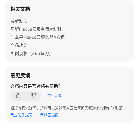
控
相关文档
Flexus
X
最新动态
实
图解Flexus云服务器X实例
例
什么是Flexus云服务器X实例
最
产品功能
佳
实例规格（X86算力）
实
践
意见反馈
API
参
文档内容是否对您有帮助？
考
提供反馈
常
如您有其它疑问，您也可以通过华为云社区问答频道来与我们联系探讨
见
云宝助手提问
云社区提问
问
题