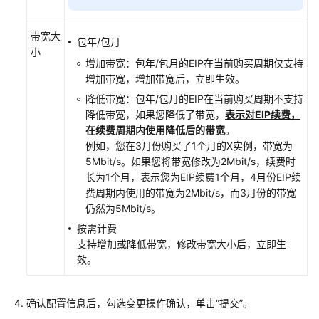
网
IP
带宽大
包年/包月
小
为
增加带宽：包年/包月的EIP在当前购买周期仅支持
Flexus
增加带宽，增加带宽后，立即生效。
X
降低带宽：包年/包月的EIP在当前购买周期不支持
实
降低带宽，如果您降低了带宽，
表示对EIP续费
，
例
在续费周期内使用降低后的带宽
。
解
例如，您在3月份购买了1个月的X实例，带宽为
绑
5Mbit/s。如果您将带宽修改为2Mbit/s，续费时
弹
长为1个月，表示您为EIP续费1个月，4月份EIP续
性
费周期内使用的带宽为2Mbit/s，而3月份的带宽
公
仍然为5Mbit/s。
网
按需计费
IP
支持增加或降低带宽，修改带宽大小后，立即生
效。
修
改
Flexus
确认配置信息后，勾选变更操作确认，单击“提交”。
X