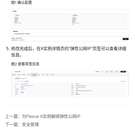
图1
确认配置
实
例
的
带
宽
安
修改完成后，在X实例详情页的“弹性公网IP”页签可以查看详细
全
信息。
管
理
图2
查看带宽信息
备
份
管
理
使
上一篇：为Flexus X实例解绑弹性公网IP
用
下一篇：安全管理
CES
监