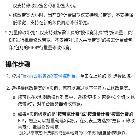
有
仅支持修改带宽名称和带宽大小。
云
管
修改带宽大小时，当前EIP计费周期仅支持增加带宽，不支持降
理
低带宽；支持在新的续费周期降低带宽。
批量修改带宽：仅支持对按需计费的“按带宽计费”或“按流量计费”
密
EIP进行批量修改带宽，不支持对“加入共享带宽”的按需计费或包
钥
年/包月的EIP进行批量修改带宽。
对
管
理
操作步骤
登录
Flexus云服务器X实例控制台
，单击左上角的
选择区域。
弹
性
选择待修改带宽的X实例，您可以通过以下任意方式修改带宽。
公
您可以在X实例后操作列表中，选择“更多 > 网络/安全组 > 修
网
改带宽”，对单台服务器修改带宽。
IP
管
如果X实例绑定的是
“按带宽计费”或“按流量计费”按需计费
的
理
EIP，您还可以批量勾选X实例，在列表上方选择“更多 > 修改
带宽”，批量修改带宽。
Flexus
“加入共享带宽”计费模式或包年/包月的EIP不支持此批量修改操作。
X