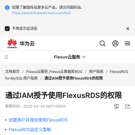
如需了解国际站更多云产品，请访问国际站。
https://www.huaweicloud.com/intl/
不再显示此消息
Flexus云服务
文档首页
/
Flexus云服务_Flexus云数据库RDS
/
用户指南
/
FlexusRDS
for MySQL用户指南
/
通过IAM授予使用FlexusRDS的权限
通过IAM授予使用
FlexusRDS
的权限
最
更新时间：
2025-04-29 GMT+08:00
新
动
创建用户并授权使用FlexusRDS
态
FlexusRDS自定义策略