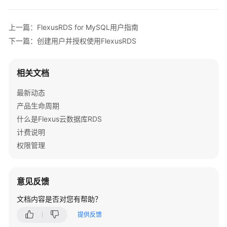
服
务
上一篇：FlexusRDS for MySQL用户指南
公
下一篇：创建用户并授权使用FlexusRDS
告
产
相关文档
品
介
最新动态
绍
产品生命周期
什么是Flexus云数据库RDS
快
计费说明
速
入
权限管理
门
用
意见反馈
户
文档内容是否对您有帮助？
指
南
提供反馈