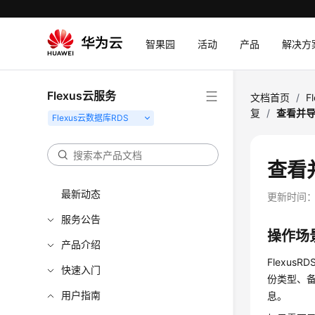
智果园
活动
产品
解决方
Flexus云服务
文档首页
/
F
复
/
查看并导出
查看
最新动态
更新时间
服务公告
操作场
产品介绍
FlexusRDS
快速入门
份类型、备
用户指南
息。