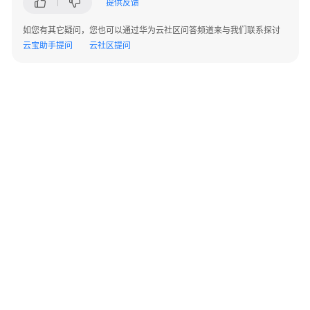
提供反馈
项
目
如您有其它疑问，您也可以通过华为云社区问答频道来与我们联系探讨
管
云宝助手提问
云社区提问
理
产
品
功
能
应
用
场
景
支
©2026 Huaweicloud.com 版权所有
黔ICP备20004760号-14
苏B2-20130048号
持
A2.B1.B2-20070312
的
增值电信业务经营许可证：B1.B2-20200593 | 代理域名注册服务机构：新网、西数
云
电子营业执照
贵公网安备 52990002000093号
服