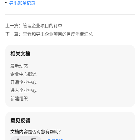
指
导出账单记录
南
企
上一篇：管理企业项目的订单
业
下一篇：查看和导出企业项目的月度消费汇总
中
心
相关文档
企
最新动态
业
项
企业中心概述
目
开通企业中心
管
进入企业中心
理
新建组织
什
么
意见反馈
是
企
文档内容是否对您有帮助？
业