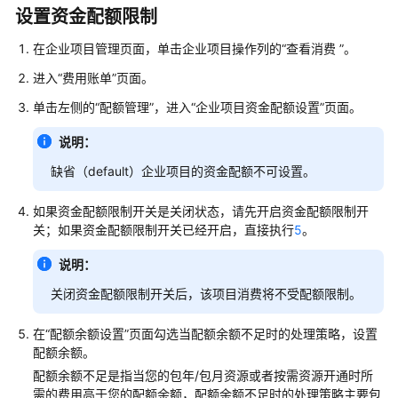
项
设置资金配额限制
目
管
在企业项目管理页面，单击企业项目操作列的“查看消费 ”。
理
进入“费用账单”页面。
产
单击左侧的“配额管理”，进入“企业项目资金配额设置”页面。
品
说明：
功
能
缺省（default）企业项目的资金配额不可设置。
应
如果资金配额限制开关是关闭状态，请先开启资金配额限制开
用
关；如果资金配额限制开关已经开启，直接执行
5
。
场
说明：
景
关闭资金配额限制开关后，该项目消费将不受配额限制。
支
持
在“配额余额设置”页面勾选当配额余额不足时的处理策略，设置
的
配额余额。
云
配额余额不足是指当您的包年/包月资源或者按需资源开通时所
服
需的费用高于您的配额余额，配额余额不足时的处理策略主要包