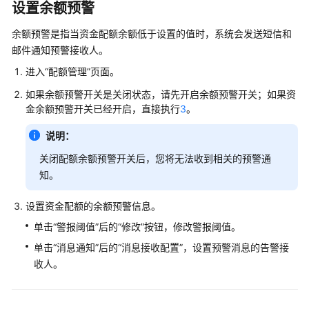
设置余额预警
多
余额预警是指当资金配额余额低于设置的值时，系统会发送短信和
项
邮件通知预警接收人。
目
管
进入“配额管理”页面。
理
如果余额预警开关是关闭状态，请先开启余额预警开关；如果资
实
金余额预警开关已经开启，直接执行
3
。
践
案
说明：
例
关闭配额余额预警开关后，您将无法收到相关的预警通
企
知。
业
项
设置资金配额的余额预警信息。
目
单击“警报阈值”后的“修改”按钮，修改警报阈值。
管
单击“消息通知”后的“消息接收配置”，设置预警消息的告警接
理
收人。
企
业