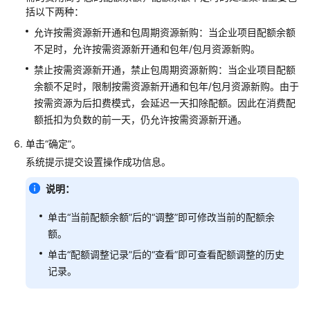
务
括以下两种：
允许按需资源新开通和包周期资源新购：当企业项目配额余额
约
不足时，允许按需资源新开通和包年/包月资源新购。
束
与
禁止按需资源新开通，禁止包周期资源新购：当企业项目配额
限
余额不足时，限制按需资源新开通和包年/包月资源新购。由于
制
按需资源为后扣费模式，会延迟一天扣除配额。因此在消费配
额抵扣为负数的前一天，仍允许按需资源新开通。
权
单击“确定”。
限
说
系统提示提交设置操作成功信息。
明
说明：
安
单击“当前配额余额”后的“调整”即可修改当前的配额余
全
额。
快
单击“配额调整记录”后的“查看”即可查看配额调整的历史
速
记录。
入
门