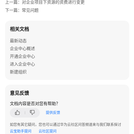
项
上一篇：对企业项目下资源的资费进行变更
目
下一篇：常见问题
资
源
管
相关文档
理
最新动态
企
企业中心概述
业
开通企业中心
项
进入企业中心
目
新建组织
人
员
管
意见反馈
理
文档内容是否对您有帮助？
关
提供反馈
于
配
如您有其它疑问，您也可以通过华为云社区问答频道来与我们联系探讨
额
云宝助手提问
云社区提问