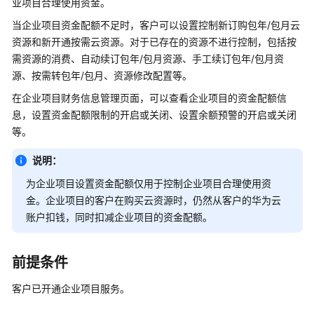
业项目合理使用资金。
指
南
当企业项目资金配额不足时，客户可以设置控制新订购包年/包月云
资源和新开通按需云资源。对于已存在的资源不进行控制，包括按
企
需资源的消费、自动续订包年/包月资源、手工续订包年/包月资
业
源、按需转包年/包月、资源修改配置等。
中
在企业项目财务信息管理页面，可以查看企业项目的资金配额信
心
息，设置资金配额限制的开启或关闭、设置余额预警的开启或关闭
等。
企
业
说明：
项
目
为企业项目设置资金配额仅用于控制企业项目合理使用资
管
金。企业项目的客户在购买云资源时，仍然从客户的华为云
理
账户扣钱，同时扣减企业项目的资金配额。
什
么
前提条件
是
客户已开通企业项目服务。
企
业