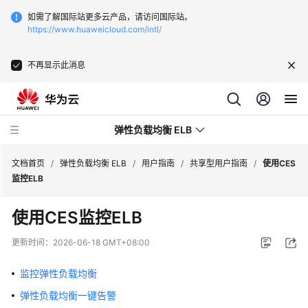
如需了解国际站更多云产品，请访问国际站。
https://www.huaweicloud.com/intl/
不再显示此消息
弹性负载均衡 ELB
文档首页
/
弹性负载均衡 ELB
/
用户指南
/
共享型用户指南
/
使用CES
监控ELB
最
使用CES监控ELB
新
动
更新时间：
2026-06-18 GMT+08:00
态
监控弹性负载均衡
产
弹性负载均衡一键告警
品