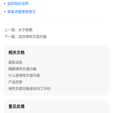
介
监控指标说明
绍
查看流量使用情况
计
费
上一篇：关于配额
说
明
下一篇：监控弹性负载均衡
快
相关文档
速
入
最新动态
门
图解弹性负载均衡
什么是弹性负载均衡
用
户
产品优势
指
弹性负载均衡是如何工作的
南
独
意见反馈
享