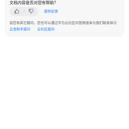
文档内容是否对您有帮助？
型
用
提供反馈
户
指
如您有其它疑问，您也可以通过华为云社区问答频道来与我们联系探讨
南
云宝助手提问
云社区提问
共
享
型
用
户
指
南
升
级
至
独
©2026 Huaweicloud.com 版权所有
黔ICP备20004760号-14
苏B2-20130048号
享
A2.B1.B2-20070312
增值电信业务经营许可证：B1.B2-20200593 | 代理域名注册服务机构：新网、西数
型