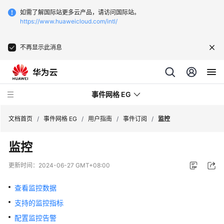
如需了解国际站更多云产品，请访问国际站。
https://www.huaweicloud.com/intl/
不再显示此消息
事件网格 EG
文档首页
/
事件网格 EG
/
用户指南
/
事件订阅
/
监控
监控
最
新
更新时间：
2024-06-27 GMT+08:00
动
态
查看监控数据
支持的监控指标
产
品
配置监控告警