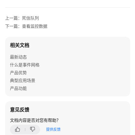
介
绍
上一篇：死信队列
计
下一篇：查看监控数据
费
说
明
相关文档
最新动态
快
速
什么是事件网格
入
产品优势
门
典型应用场景
产品功能
用
户
指
意见反馈
南
文档内容是否对您有帮助？
开
提供反馈
始