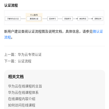
云
认证流程
在
线
课
程
新用户建议查阅认证流程图及说明文档，具体信息，请参见
微认证
华
流程
。
为
云
认
上一篇：华为云专项认证
证
下一篇：认证流程
华
为
相关文档
云
认
华为云在线课程的主旨
证
华为云在线课程体系
介
在线课程内容介绍
绍
如何访问在线课程