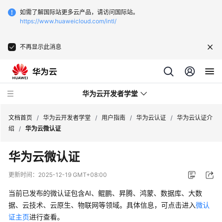
如需了解国际站更多云产品，请访问国际站。
https://www.huaweicloud.com/intl/
不再显示此消息
华为云开发者学堂
文档首页
/
华为云开发者学堂
/
用户指南
/
华为云认证
/
华为云认证介
绍
/
华为云微认证
用
华为云微认证
户
指
更新时间：
2025-12-19 GMT+08:00
南
当前已发布的微认证包含AI、鲲鹏、昇腾、鸿蒙、数据库、大数
据、云技术、云原生、物联网等领域。具体信息，可点击进入
华
微认
为
证主页
进行查看。