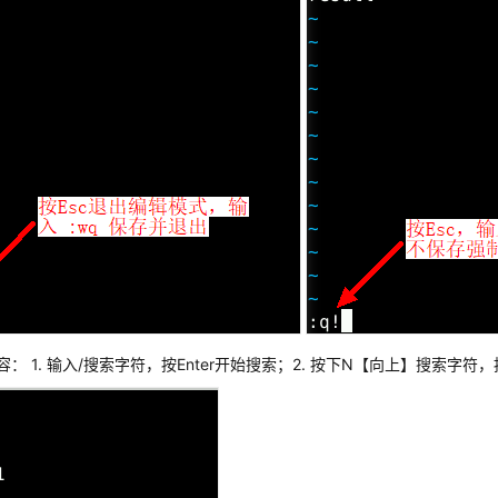
容： 1. 输入/搜索字符，按Enter开始搜索；2. 按下N【向上】搜索字符，