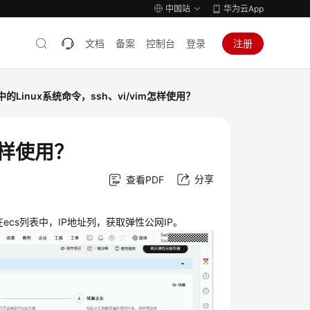
中国站
华为云App
文档
备案
控制台
登录
注册
的Linux系统命令，ssh、vi/vim怎样使用？
怎样使用？
分享
查看PDF
，在ecs列表中，IP地址列，获取弹性公网IP。