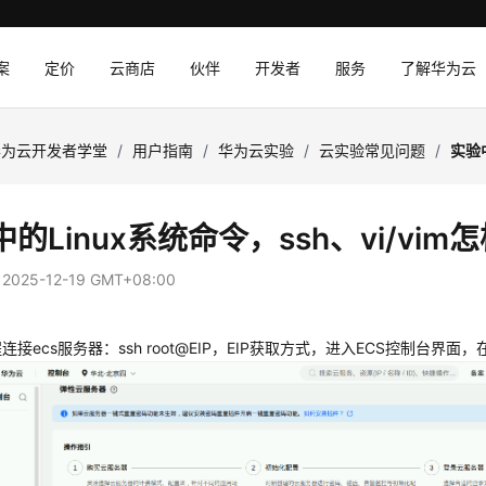
案
定价
云商店
伙伴
开发者
服务
了解华为云
华为云开发者学堂
/
用户指南
/
华为云实验
/
云实验常见问题
/
实验中
的Linux系统命令，ssh、vi/vim
：
2025-12-19 GMT+08:00
程连接ecs服务器：ssh root@EIP，EIP获取方式，进入ECS控制台界面