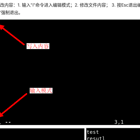
改内容：1. 输入"i"命令进入编辑模式；2. 修改文件内容； 3. 按Esc退
!"强制退出。