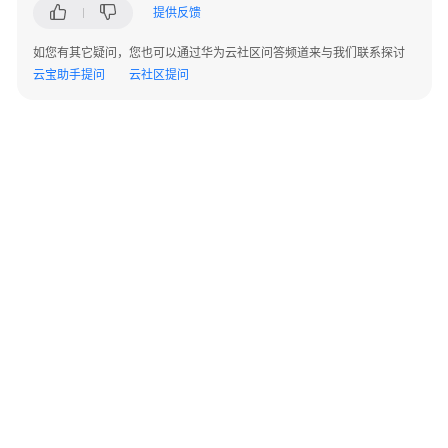
提供反馈
如您有其它疑问，您也可以通过华为云社区问答频道来与我们联系探讨
云宝助手提问
云社区提问
©2026 Huaweicloud.com 版权所有
黔ICP备20004760号-14
苏B2-20130048号
A2.B1.B2-20070312
增值电信业务经营许可证：B1.B2-20200593 | 代理域名注册服务机构：新网、西数
电子营业执照
贵公网安备 52990002000093号