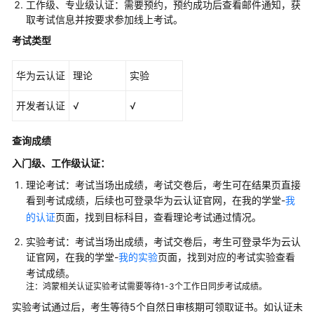
工作级、专业级认证：需要预约，预约成功后查看邮件通知，获
文
取考试信息并按要求参加线上考试。
档
考试类型
下
载
华为云认证
理论
实验
通
开发者认证
√
√
用
参
查询成绩
考
入门级、工作级认证：
产
理论考试：考试当场出成绩，考试交卷后，考生可在结果页直接
品
看到考试成绩，后续也可登录华为云认证官网，在我的学堂-
我
术
的认证
页面，找到目标科目，查看理论考试通过情况。
语
实验考试：考试当场出成绩，考试交卷后，考生可登录华为云认
证官网，在我的学堂-
我的实验
页面，找到对应的考试实验查看
责
考试成绩。
任
注：鸿蒙相关认证实验考试需要等待1-3个工作日同步考试成绩。
共
实验考试通过后，考生等待5个自然日审核期可领取证书。如认证未
担