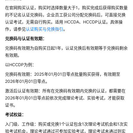
准
备
在官网购买认证，购买时选择数量大于1，购买完成后获得购买数量
指
的不记名认证兑换码，企业员工获公司分配兑换码后，可直接兑换
引
认证考试，无需自行购买。适用 HCCDA、HCCDP认证。具体操
作，请参见
认证购买与兑换指引
。
认
兑换码与认证有效期：
证
考
兑换码有效期为自购买日起1年，认证兑换后有效期等于兑换码剩余
试
有效期。
操
以HCCDP为例：
作
指
兑换码有效期：2025年01月01日零点批量购买获得，有效期至
引
2026年01月01日零点。
激活后认证有效期：所有在兑换码有效期内兑换的认证，都需要在
蓝
2026年01月01日零点前依次完成理论考试、实验考试，才能获取
版
证书。
Welink
辅
考试权益：
助
入门级、工作级：购买或兑换1个认证包含1次理论考试机会和1次实
考
验考试机会，理论考试通过可参加实验考试，理论考试未通过则实
试