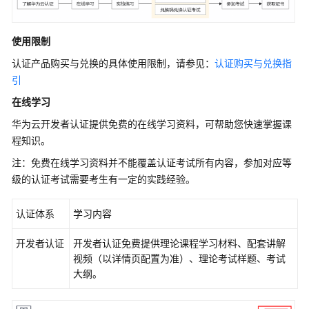
云
在
线
使用限制
课
认证产品购买与兑换的具体使用限制，请参见：
认证购买与兑换指
程
引
华
在线学习
为
华为云开发者认证提供免费的在线学习资料，可帮助您快速掌握课
云
程知识。
认
证
注：免费在线学习资料并不能覆盖认证考试所有内容，参加对应等
级的认证考试需要考生有一定的实践经验。
华
为
认证体系
学习内容
云
认
开发者认证
开发者认证免费提供理论课程学习材料、配套讲解
证
视频（以详情页配置为准）、理论考试样题、考试
介
大纲。
绍