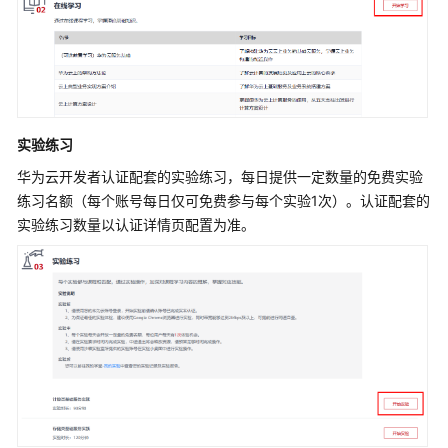
认
证
流
程
开
发
实验练习
者
华为云开发者认证配套的实验练习，每日提供一定数量的免费实验
认
练习名额（每个账号每日仅可免费参与每个实验1次）。认证配套的
证
实验练习数量以认证详情页配置为准。
流
程
专
项
认
证
流
程