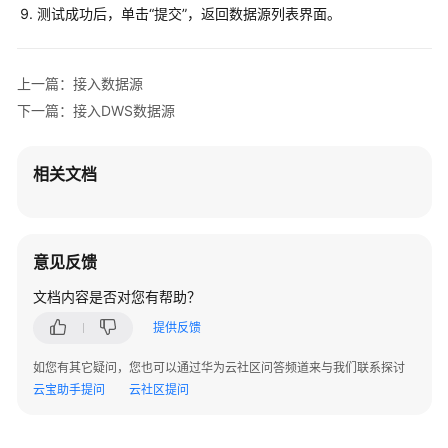
测试成功后，单击“提交”，返回数据源列表界面。
器
管
理
员
上一篇：接入数据源
指
下一篇：接入DWS数据源
南
概
相关文档
述
工
作
意见反馈
台
文档内容是否对您有帮助？
数
提供反馈
据
如您有其它疑问，您也可以通过华为云社区问答频道来与我们联系探讨
目
云宝助手提问
云社区提问
录
数