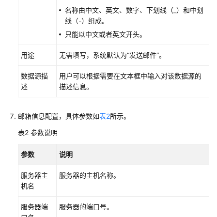
名称由中文、英文、数字、下划线（_）和中划
使
线（-）组成。
用
EDS
只能以中文或者英文开头。
服
务
用途
无需填写，系统默认为“发送邮件”。
购
数据源描
用户可以根据需要在文本框中输入对该数据源的
买/
述
描述信息。
加
入
邮箱信息配置，具体参数如
表2
所示。
交
换
表2
参数说明
数
据
参数
说明
空
间
服务器主
服务器的主机名称。
机名
开
通
服务器端
服务器的端口号。
并