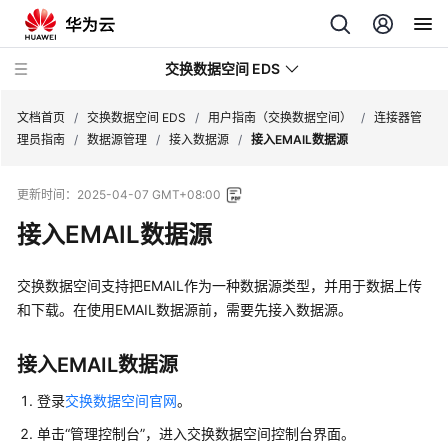
交换数据空间 EDS
文档首页
/
交换数据空间 EDS
/
用户指南（交换数据空间）
/
连接器管
理员指南
/
数据源管理
/
接入数据源
/
接入EMAIL数据源
最
更新时间：
2025-04-07 GMT+08:00
新
动
接入EMAIL数据源
态
交换数据空间支持把EMAIL作为一种数据源类型，并用于数据上传
产
和下载。在使用EMAIL数据源前，需要先接入数据源。
品
介
绍
接入EMAIL数据源
登录
交换数据空间官网
。
计
费
单击“管理控制台”，进入交换数据空间控制台界面。