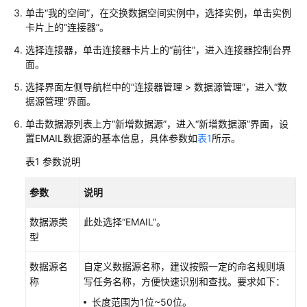
说
单击“我的空间”，在交换数据空间实例中，选择实例，单击实例
明
卡片上的“连接器”。
快
选择连接器，单击连接器卡片上的“前往”，进入连接器控制台界
速
面。
入
选择界面左侧导航栏中的“连接器管理 > 数据源管理”，进入“数
门
据源管理”界面。
用
单击数据源列表上方“新增数据源”，进入“新增数据源”界面，设
置EMAIL数据源的基本信息，具体参数如
表1
所示。
户
指
表1
参数说明
南
（交
参数
说明
换
数
数据源类
此处选择“EMAIL”。
据
型
空
间）
数据源名
自定义数据源名称，建议按照一定的命名规则填
称
写任务名称，方便快速识别和查找。要求如下：
开
长度范围为1位~50位。
始