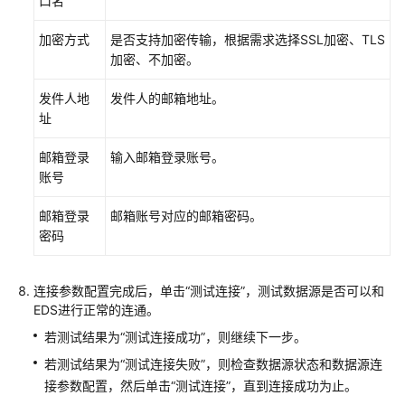
口名
购
买/
加密方式
是否支持加密传输，根据需求选择SSL加密、TLS
加
加密、不加密。
入/
转
发件人地
发件人的邮箱地址。
让
址
连
接
邮箱登录
输入邮箱登录账号。
器
账号
邮箱登录
邮箱账号对应的邮箱密码。
空
密码
间
管
理
连接参数配置完成后，单击“测试连接”，测试数据源是否可以和
员
EDS进行正常的连通。
指
南
若测试结果为“测试连接成功”，则继续下一步。
若测试结果为“测试连接失败”，则检查数据源状态和数据源连
连
接参数配置，然后单击“测试连接”，直到连接成功为止。
接