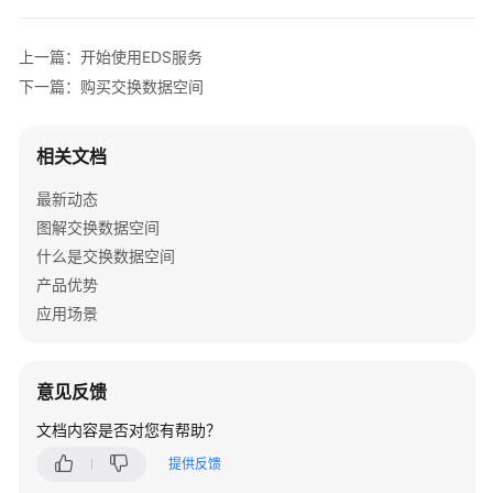
介
绍
上一篇：开始使用EDS服务
计
下一篇：购买交换数据空间
费
说
相关文档
明
最新动态
快
图解交换数据空间
速
什么是交换数据空间
入
门
产品优势
应用场景
用
户
指
意见反馈
南
（交
文档内容是否对您有帮助？
换
提供反馈
数