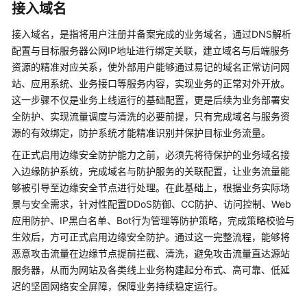
说
接入域名
明
接入域名，是指将用户注册并备案完成的业务域名，通过DNS解析
快
配置与目标服务器公网IP地址进行绑定关联，建立域名与后端服务
速
资源的精准对应关系，使外部用户能够通过易记的域名正常访问网
入
站、应用系统、业务接口等服务内容，实现业务的正常对外开放。
门
这一步骤不仅是业务上线运行的基础配置，更是后续为业务部署安
全防护、实现流量调度与清洗的必要前提，只有完成域名与服务资
用
源的有效绑定，防护系统才能精准识别并保护目标业务流量。
户
指
在正式启用边缘安全防护能力之前，必须先将待保护的业务域名接
南
入边缘防护系统，完成域名与防护服务的关联配置，让业务流量能
够被引导至边缘安全节点进行处理。在此基础上，根据业务实际场
创
景与安全需求，针对性配置DDoS防御、CC防护、访问控制、Web
建
应用防护、IP黑白名单、Bot行为管理等防护策略，完成策略校验与
用
生效后，方可正式启用边缘安全防护。通过这一完整流程，能够将
户
恶意攻击流量在边缘节点提前拦截、清洗，避免攻击流量直达源站
组
服务器，从而为网站及各类线上业务构建起分布式、高可靠、低延
并
迟的坚固网络安全屏障，保障业务持续稳定运行。
授
权