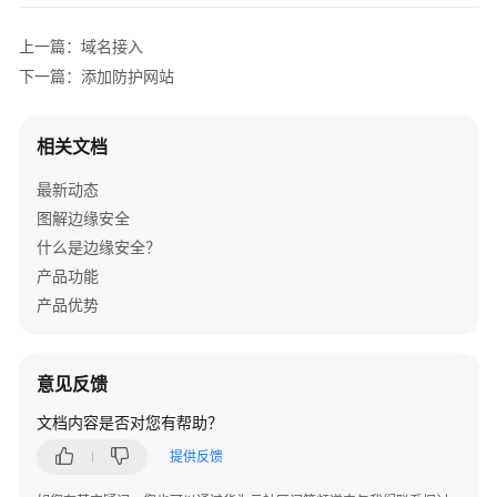
使
上一篇：域名接入
用
EdgeSec
下一篇：添加防护网站
购
相关文档
买
边
最新动态
缘
图解边缘安全
安
全
什么是边缘安全？
产品功能
防
产品优势
护
使
用
意见反馈
流
程
文档内容是否对您有帮助？
提供反馈
域
名