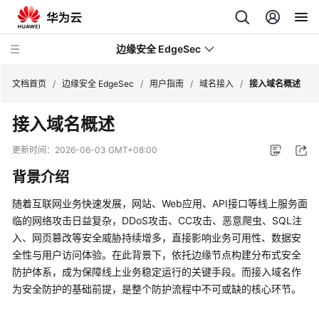
边缘安全 EdgeSec
文档首页
/
边缘安全 EdgeSec
/
用户指南
/
域名接入
/
接入域名概述
接入域名概述
最
新
更新时间：
2026-06-03 GMT+08:00
动
背景介绍
态
随着互联网业务快速发展，网站、Web应用、API接口等线上服务面
产
临的网络攻击日益复杂，DDoS攻击、CC攻击、恶意爬虫、SQL注
品
入、网页篡改等安全威胁持续增多，直接影响业务可用性、数据安
介
全性与用户访问体验。在此背景下，依托边缘节点构建分布式安全
绍
防护体系，成为保障线上业务稳定运行的关键手段。而接入域名作
计
为安全防护的基础前提，是整个防护流程中不可或缺的核心环节。
费