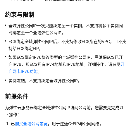
介
绍
约束与限制
计
全域弹性公网IP
一次只能绑定至一个实例，不支持将多个实例同
费
时绑定至一个
全域弹性公网IP
。
说
明
ECS绑定
全域弹性公网IP
后，不支持修改ECS所在的VPC，且不支
持给ECS绑定EIP。
快
如果ECS绑定IPv6协议类型的
全域弹性公网IP
，需确保ECS已开
速
启IPv6，即ECS拥有IPv4地址和IPv6地址。详细操作，请参见
开
入
启网卡IPv6功能
。
门
实例冻结，不支持绑定
全域弹性公网IP
。
用
户
前提条件
指
南
为
弹性云服务器
绑定
全域弹性公网IP
访问公网前，您需要先完成以
下操作：
通
已
购买全域公网带宽
，用于连通G-EIP与公网网络。
过