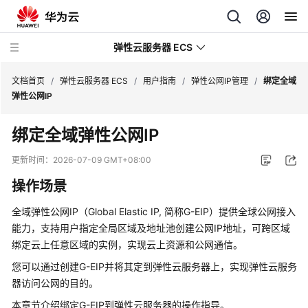
弹性云服务器 ECS
文档首页
/
弹性云服务器 ECS
/
用户指南
/
弹性公网IP管理
/
绑定全域
弹性公网IP
最
绑定
全域弹性公网IP
新
动
更新时间：
2026-07-09 GMT+08:00
态
操作场景
服
全域弹性公网IP
（Global Elastic IP, 简称G-EIP）提供全球公网接入
务
能力，支持用户指定全局区域及地址池创建公网IP地址，可跨区域
公
绑定云上任意区域的实例，实现云上资源和公网通信。
告
您可以通过创建G-EIP并将其定到
弹性云服务器
上，实现
弹性云服务
产
器
访问公网的目的。
品
本章节介绍绑定G-EIP到
弹性云服务器
的操作指导。