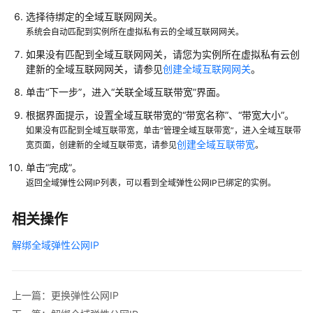
管
选择待绑定的全域互联网网关。
理
系统会自动匹配到实例所在虚拟私有云的全域互联网网关。
如果没有匹配到全域互联网网关，请您为实例所在虚拟私有云创
磁
建新的全域互联网网关，请参见
创建全域互联网网关
。
盘
单击“下一步”，进入
“关联全域互联带宽”
界面。
管
理
根据界面提示，设置全域互联带宽的“带宽名称”、“带宽大小”。
如果没有匹配到全域互联带宽，单击“管理全域互联带宽”，进入全域互联带
弹
创建全域互联带宽
宽页面，创建新的全域互联带宽，请参见
。
性
单击“完成”。
网
返回全域弹性公网IP列表，可以看到全域弹性公网IP已绑定的实例。
卡
管
相关操作
理
解绑全域弹性公网IP
弹
性
Fabric
上一篇：更换弹性公网IP
网
卡