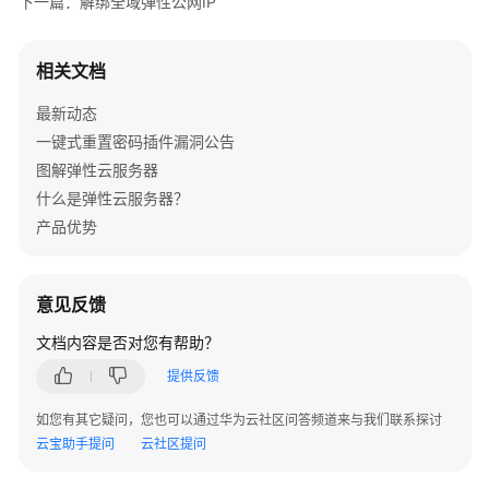
下一篇：解绑全域弹性公网IP
管
理
相关文档
弹
最新动态
性
一键式重置密码插件漏洞公告
公
网
图解弹性云服务器
IP
什么是弹性云服务器？
管
产品优势
理
弹
意见反馈
性
公
文档内容是否对您有帮助？
网
提供反馈
IP
概
如您有其它疑问，您也可以通过华为云社区问答频道来与我们联系探讨
述
云宝助手提问
云社区提问
绑