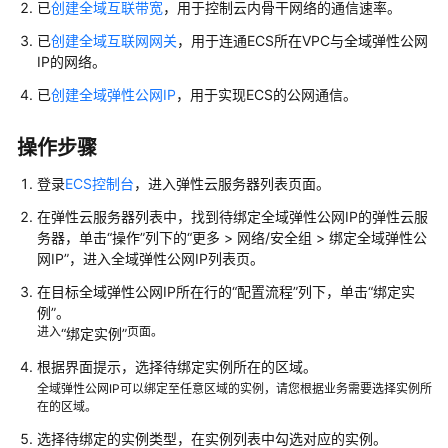
IAM
已
创建全域互联带宽
，用于控制云内骨干网络的通信速率。
授
已
创建全域互联网网关
，用于连通ECS所在VPC与全域弹性公网
予
IP的网络。
使
用
已
创建全域弹性公网IP
，用于实现ECS的公网通信。
ECS
的
操作步骤
权
限
登录
ECS控制台
，进入
弹性云服务器
列表页面。
在
弹性云服务器
列表中，找到待绑定
全域弹性公网IP
的
弹性云服
实
务器
，单击“操作”列下的“更多 > 网络/安全组 > 绑定
全域弹性公
例
网IP
”，进入
全域弹性公网IP
列表页。
在目标全域弹性公网IP所在行的“配置流程”列下，单击
回
“绑定实
例”
。
收
进入
页面。
“绑定实例”
站
管
根据界面提示，选择待绑定实例所在的区域。
理
全域弹性公网IP可以绑定至任意区域的实例，请您根据业务需要选择实例所
在的区域。
镜
选择待绑定的实例类型，在实例列表中勾选对应的实例。
像