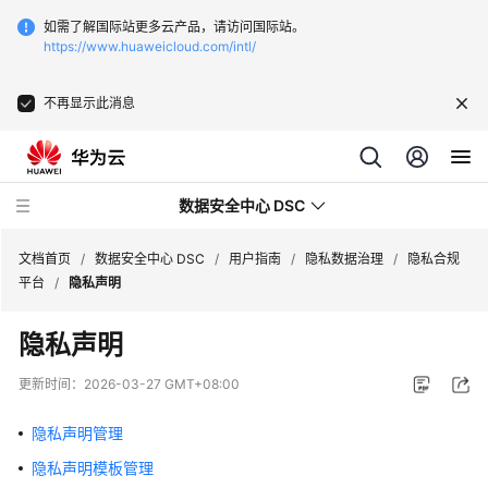
如需了解国际站更多云产品，请访问国际站。
https://www.huaweicloud.com/intl/
不再显示此消息
数据安全中心 DSC
文档首页
/
数据安全中心 DSC
/
用户指南
/
隐私数据治理
/
隐私合规
平台
/
隐私声明
最
隐私声明
新
动
更新时间：
2026-03-27 GMT+08:00
态
隐私声明管理
产
隐私声明模板管理
品