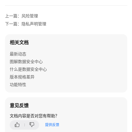
介
绍
上一篇：风险管理
计
下一篇：隐私声明管理
费
说
相关文档
明
最新动态
快
图解数据安全中心
速
入
什么是数据安全中心
门
版本规格差异
功能特性
用
户
指
意见反馈
南
文档内容是否对您有帮助？
开
提供反馈
通