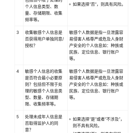
如果选择
“否”
，则具有风险。
个人信息类型、数
例
量、存储期限、收集
管
频率等。
理
3
收集敏感个人信息是
敏感个人数据是指一旦泄露容
登
否获得用户单独同意/
易侵害人格尊严或危及人身财
录
授权？
产安全的个人信息如：种族或
实
民族、定位信息、银行账户
例
等。
Web
控
4
敏感个人信息的收集
敏感个人数据是指一旦泄露容
制
是否符合最小必要原
易侵害人格尊严或危及人身财
台
则？包括但不限于处
产安全的个人信息如：种族或
理的敏感个人信息类
民族、定位信息、银行账户
功
型、数量、存储期
等。
能
限、收集频率等。
特
性
5
处理未成年人信息是
如果选择
“是”
或者
“不涉及”
，
否取得监护人的同
则不具有风险。
DI
意？
管