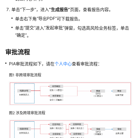
授
单击
“下一步”
，进入
“生成报告”
页面，查看报告内容。
权
“导出PDF”
单击右下角
可下载报告。
审
“提交”
“发起审批”
单击
进入
弹窗，勾选高风险业务标签，单击
计
“确定”
。
最
审批流程
佳
实
PIA审批流程如下，请在
个人中心
查看审批流程：
践
图1
非跨境审批流程
API
参
考
SDK
图2
涉及跨境审批流程
参
考
场