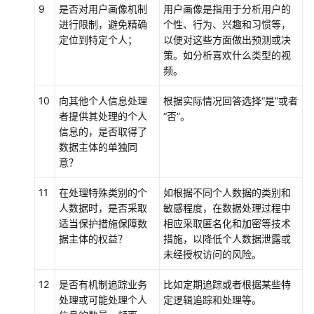
9
是否对用户画像机制
用户画像是指用于分析用户的
险
进行限制，避免精确
个性、行为、兴趣和习惯等，
管
定位到特定个人；
以便对这些方面做出预测或决
理
策。如分析喜欢什么类型的视
频。
隐
私
10
向其他个人信息处理
根据实际情况回答选择
“是”
或者
声
者提供其处理的个人
“否”
。
明
信息的，是否取得了
数据主体的单独同
跨
意？
境
转
11
在处理特殊类别的个
如根据不同个人数据的类别和
移
人数据时，是否采取
敏感程度，在数据处理过程中
适当保护措施保障数
相应采取匿名化和加密等技术
个
据主体的权益？
措施，以降低个人数据泄露或
人
未经授权访问的风险。
数
据
12
是否有机制追踪业务
比如定期追踪或者根据某些特
处
处理或可能处理个人
定逻辑追踪和处理等。
理