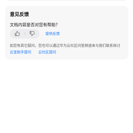
意见反馈
通
用
文档内容是否对您有帮助？
参
提供反馈
考
如您有其它疑问，您也可以通过华为云社区问答频道来与我们联系探讨
产
云宝助手提问
云社区提问
品
术
语
责
任
共
担
云
服
务