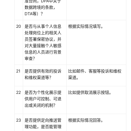
准合同，DPA中关于
理
数据跨境的条款，
DTA等）？
数
据
20
是否与从事个人信息
根据实际情况填写。
安
处理岗位上的相关人
全
员签署保密协议，并
专
对大量接触个人敏感
区
信息的人员进行背景
审查？
可
信
21
是否提供有效的投诉
比如邮件、客服等投诉和维权
密
和维权渠道等？
渠道。
钥
空
22
是否为个性化展示提
比如提供取消展示按钮。
间
供用户可控制、可退
出或关闭的机制？
系
统
23
是否提供定向推送管
根据实际情况回答。
设
理功能，是否能管理
置