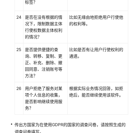
标签？
多
24
账
是否在没有根据的情
比如无缘由地拒绝用户行使他
号
况下，限制数据主体
的权利等。
管
行使权数据主体权利
理
的情况？
25
是否提供便捷的查
比如是否有让用户行使权利的
共
询、转移、复制、更
通道。
享
正、补充、删除、撤
VPC
回同意、注销账号等
方法？
通
过
26
用户拒绝了服务对某
根据实际业务情况回答，如拒
IAM
项个人信息的收集，
绝后，能否继续使用该软件。
授
是否影响继续使用服
权
务？
使
用
DSC
传出方国家为在使用GDPR的国家的调查问卷，请按照生成的
的
调查问卷填写。