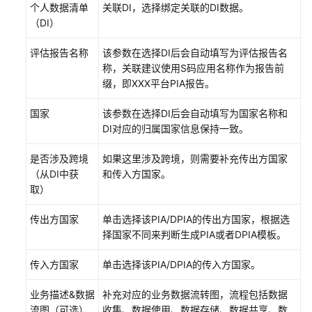
数
个人数据清单
关联DI，选择绑定关联的DI数据。
据
（DI）
安
评估报告名称
全
该参数在选择DI后会自动填写为评估报告名
中
称，关联建议使用S码应用名称作为报告前
心
缀，即XXX平台PIA报告。
国家
该参数在选择DI后会自动填写为国家名称和
云
DI对应的归属国家信息保持一致。
资
产
是否涉及跨境
如果这里涉及跨境，则需要补充传出方国家
委
（从DI中获
和传入方国家。
托
取）
授
权/
传出方国家
单击选择该PIA/DPIA的传出方国家，根据选
停
择国家不同来判断生成PIA或者DPIA模板。
止
授
传入方国家
单击选择该PIA/DPIA的传入方国家。
权
业务描述&数据
补充对应的业务数据流转图，流程包括数据
资
流图（可选）
收集、数据使用、数据存储、数据共享、数