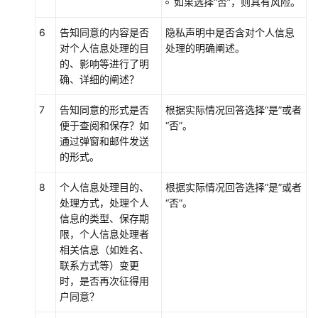
如果选择
“否”
，则具有风险。
理
6
告知同意的内容是否
隐私声明中是否含对个人信息
风
对个人信息处理的目
处理的明确阐述。
险
的、影响等进行了明
评
确、详细的阐述？
估
7
告知同意的形式是否
根据实际情况回答选择
“是”
或者
便于查阅和保存？如
“否”
。
合
通过弹窗和邮件发送
法
的形式。
利
益
8
个人信息处理目的、
根据实际情况回答选择
“是”
或者
评
处理方式，处理个人
“否”
。
估
信息的类型、保存期
（LIA）
限，个人信息处理者
相关信息（如姓名、
PIA/DPIA
联系方式等）变更
管
时，是否再次征得用
理
户同意？
风