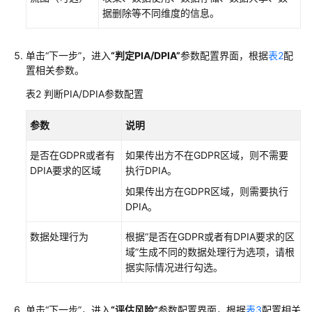
产
据删除等不同维度的信息。
中
心
单击
“下一步”
，进入
“判定PIA/DPIA”
参数配置界面，根据
表2
配
分
置相关参数。
类
表2
判断PIA/DPIA参数配置
分
级
参数
说明
风
是否在GDPR或者有
如果传出方不在GDPR区域，则不需要
险
DPIA要求的区域
执行DPIA。
评
估
如果传出方在GDPR区域，则需要执行
DPIA。
安
数据处理行为
根据“是否在GDPR或者有DPIA要求的区
全
域”生成不同的数据处理行为选项，请根
治
据实际情况进行勾选。
理
数
单击
“下一步”
，进入
“评估风险”
参数配置界面，根据
表3
配置相关