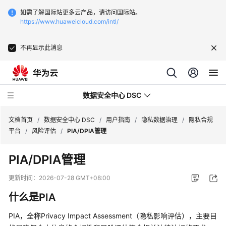
如需了解国际站更多云产品，请访问国际站。
https://www.huaweicloud.com/intl/
不再显示此消息
数据安全中心 DSC
文档首页
/
数据安全中心 DSC
/
用户指南
/
隐私数据治理
/
隐私合规
平台
/
风险评估
/
PIA/DPIA管理
最
PIA/DPIA管理
新
动
更新时间：
2026-07-28 GMT+08:00
态
什么是PIA
产
PIA，全称Privacy Impact Assessment（隐私影响评估），主要目
品