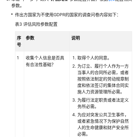
据
参数。
审
传出方国家为不使用GDPR的国家的调查问卷内容如下：
计
表3
评估风险参数配置
隐
私
序
参数
说明
数
号
据
治
1
收集个人信息是否具
取得个人的同意。
理
有合法性基础？
为订立、履行个人作为一方
当事人的合同所必需，或者
隐
按照依法制定的劳动规章制
私
度和依法签订的集体合同实
合
施人力资源管理所必需。
规
为履行法定职责或者法定义
平
务所必需。
台
为应对突发公共卫生事件，
或者紧急情况下为保护自然
隐
人的生命健康和财产安全所
私
必需。