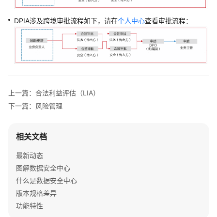
景
代
DPIA涉及跨境审批流程如下，请在
个人中心
查看审批流程：
码
示
例
常
见
问
上一篇：合法利益评估（LIA）
题
下一篇：风险管理
视
频
相关文档
帮
最新动态
助
图解数据安全中心
文
什么是数据安全中心
档
版本规格差异
下
功能特性
载