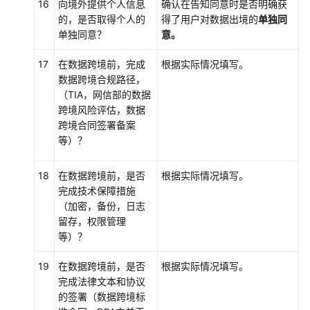
16
向境外提供个人信息
确认在告知同意时是否明确获
的，是否取得个人的
得了用户对数据出境的
单独同
数
单独同意？
意。
据
安
17
在数据跨境前，完成
根据实际情况填写。
全
数据跨境合规路径，
运
（TIA，网信部的数据
营
跨境风险评估，数据
跨境合同签署备案
AI
等）？
数
据
18
在数据跨境前，是否
根据实际情况填写。
安
完成技术保障措施
全
（加密，备份，日志
留存，权限管理
第
等）？
三
方
19
在数据跨境前，是否
根据实际情况填写。
设
完成法律文本和协议
备
的签署（数据跨境标
管