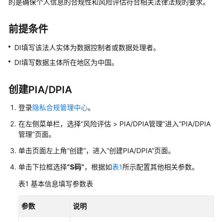
的是确保个人信息的合规性和风险评估符合相关法律法规的要求。
介
绍
前提条件
计
DI填写该法人实体为数据控制者或数据处理者。
费
说
DI填写数据主体所在地区为中国。
明
创建PIA/DPIA
快
速
登录
隐私合规管理中心
。
入
在左侧菜单栏，选择
“
风险评估
>
PIA/DPIA管理
”
进入
“PIA/DPIA
门
管理”
页面。
用
单击页面左上角
“创建”
，进入
“创建PIA/DPIA”
页面。
户
单击下拉框选择
“S码”
，根据如
表1
所示配置其他相关参数。
指
南
表1
基本信息填写参数表
开
参数
说明
通