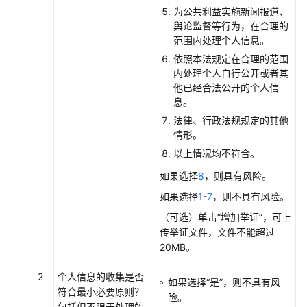
合
为公共利益实施新闻报道、
规
舆论监督等行为，在合理的
管
范围内处理个人信息。
理
依照本法规定在合理的范围
中
内处理个人自行公开或者其
心
他已经合法公开的个人信
介
息。
绍
法律、行政法规规定的其他
情形。
购
以上情况均不符合。
买
隐
如果选择
8
，则具有风险。
私
如果选择
1
-
7
，则不具有风险。
合
规
（可选）单击
“增加举证”
，可上
管
传举证文件，文件不能超过
理
20MB。
中
心
2
个人信息的收集是否
如果选择
“是”
，则不具有风
符合最小必要原则？
险。
包括但不限于处理的
实