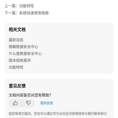
介
上一篇：功能特性
绍
下一篇：系统快速使用指南
计
费
相关文档
说
明
最新动态
图解数据安全中心
快
什么是数据安全中心
速
版本规格差异
入
功能特性
门
用
户
意见反馈
指
文档内容是否对您有帮助？
南
提供反馈
开
如您有其它疑问，您也可以通过华为云社区问答频道来与我们联系探讨
通