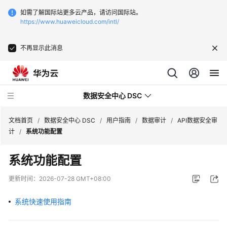
如需了解国际站更多云产品，请访问国际站。
https://www.huaweicloud.com/intl/
不再显示此消息
数据安全中心 DSC
文档首页
/
数据安全中心 DSC
/
用户指南
/
数据审计
/
API数据安全审
计
/
系统功能配置
最
系统功能配置
新
动
更新时间：
2026-07-28 GMT+08:00
态
系统快速使用指南
产
品