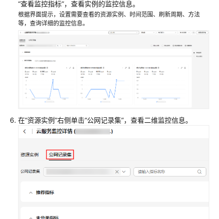
“查看监控指标”，查看实例的监控信息。
使
根据界面提示，设置需要查看的资源实例、时间范围、刷新周期、方法
用
等，查询详细的监控信息。
CES
监
控
DNS
监
控
云
在“资源实例”右侧单击“公网记录集”，查看二维监控信息。
解
析
服
务
支
持
的
监
控