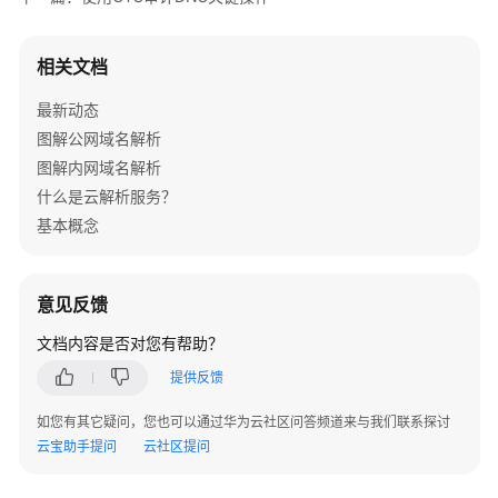
最
相关文档
佳
实
最新动态
践
图解公网域名解析
图解内网域名解析
API
参
什么是云解析服务？
考
基本概念
SDK
参
意见反馈
考
文档内容是否对您有帮助？
场
提供反馈
景
代
如您有其它疑问，您也可以通过华为云社区问答频道来与我们联系探讨
码
云宝助手提问
云社区提问
示
例