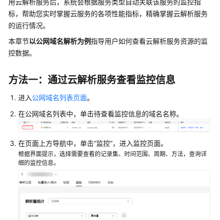
用云解析服务后，系统会根据服务类型自动关联该服务的监控指
介
标，帮助您实时掌握云服务的各项性能指标，精确掌握云解析服务
绍
的运行情况。
快
本章节
以公网域名解析为例
指导用户如何查看云解析服务资源的监
速
控数据。
入
门
方法一：通过云解析服务查看监控信息
用
进入
公网域名列表页面
。
户
在公网域名列表中，单击待查看监控信息的域名名称。
指
南
在页面上方导航中，单击“监控”，进入监控页面。
通
根据界面提示，选择需要查看的记录集、时间范围、周期、方法，查询详
过
细的监控信息。
IAM
授
予
使
用