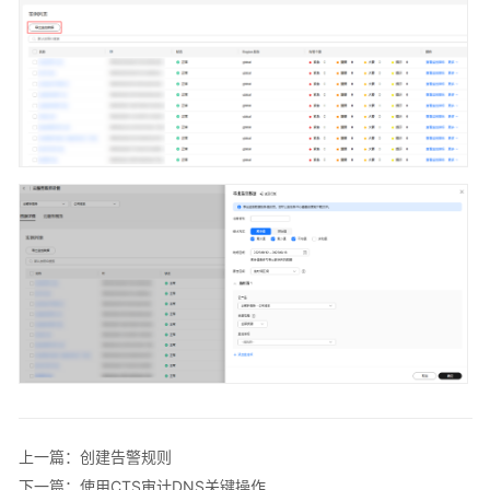
审
计
DNS
关
键
操
作
访
问
日
志
资
源
与
标
签
上一篇：创建告警规则
管
理
下一篇：使用CTS审计DNS关键操作