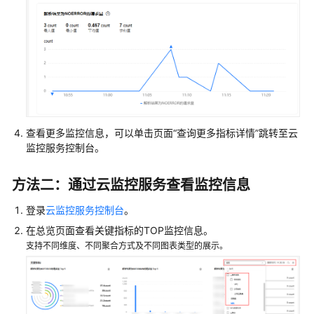
DNS
的
权
限
公
网
域
名
查看更多监控信息，可以单击页面“查询更多指标详情”跳转至云
解
监控服务控制台。
析
管
方法二：通过云监控服务查看监控信息
理
登录
云监控服务控制台
。
内
在总览页面查看关键指标的TOP监控信息。
网
支持不同维度、不同聚合方式及不同图表类型的展示。
域
名
解
析