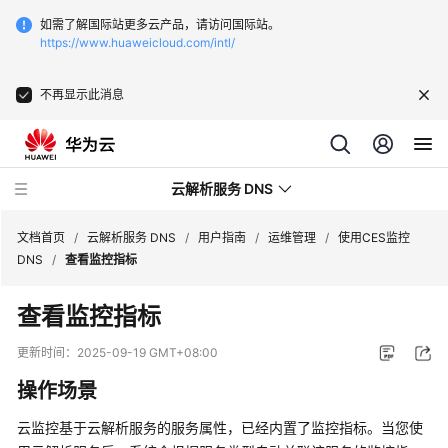
如需了解国际站更多云产品，请访问国际站。
https://www.huaweicloud.com/intl/
不再显示此消息
云解析服务 DNS
文档首页
/
云解析服务 DNS
/
用户指南
/
运维管理
/
使用CES监控
DNS
/
查看监控指标
最
查看监控指标
新
动
更新时间：
2025-09-19 GMT+08:00
态
操作场景
产
云监控基于云解析服务的服务属性，已经内置了监控指标。当您使
品