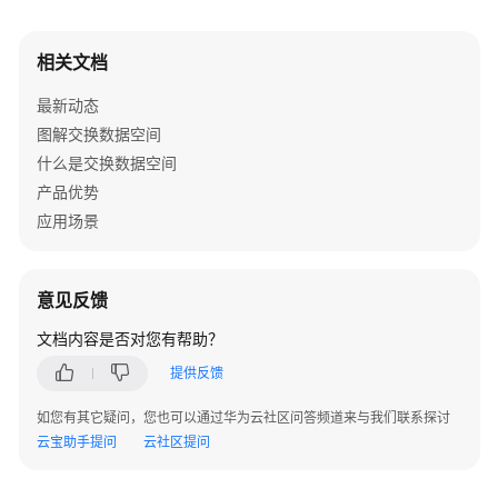
据
空
间）
相关文档
最新动态
用
户
图解交换数据空间
指
什么是交换数据空间
南
产品优势
（DMAP
应用场景
数
小
二）
意见反馈
DMAP
文档内容是否对您有帮助？
数
提供反馈
小
二
如您有其它疑问，您也可以通过华为云社区问答频道来与我们联系探讨
产
云宝助手提问
云社区提问
品
简