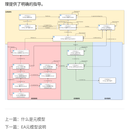
介
理提供了明确的指导。
绍
计
费
说
明
快
速
入
门
用
户
指
南
（交
换
上一篇：什么是元模型
数
下一篇：EA元模型说明