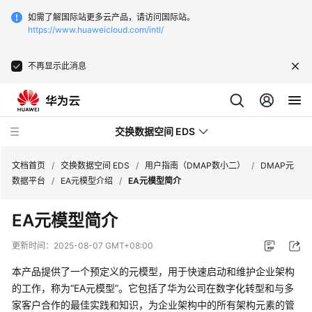
如需了解国际站更多云产品，请访问国际站。
https://www.huaweicloud.com/intl/
不再显示此消息
交换数据空间 EDS
文档首页
/
交换数据空间 EDS
/
用户指南（DMAP数小二）
/
DMAP元
数据平台
/
EA元模型介绍
/
EA元模型简介
最
EA元模型简介
新
动
更新时间：
2025-08-07 GMT+08:00
态
本产品提供了一个预定义的元模型，用于快速启动和维护企业架构
产
的工作，称为“EA元模型”。它包括了华为公司在数字化转型和与多
品
家客户合作的最佳实践和知识，为企业架构中的所有架构元素的管