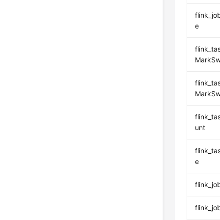
flink_
e
flink_t
MarkSw
flink_t
MarkSw
flink_
unt
flink_
e
flink_
flink_j