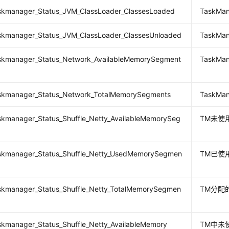
taskmanager_Status_JVM_ClassLoader_ClassesLoaded
TaskM
askmanager_Status_JVM_ClassLoader_ClassesUnloaded
TaskM
taskmanager_Status_Network_AvailableMemorySegment
TaskM
taskmanager_Status_Network_TotalMemorySegments
TaskM
askmanager_Status_Shuffle_Netty_AvailableMemorySeg
TM未使用
taskmanager_Status_Shuffle_Netty_UsedMemorySegmen
TM已使用
askmanager_Status_Shuffle_Netty_TotalMemorySegmen
TM分配的
askmanager_Status_Shuffle_Netty_AvailableMemory
TM中未