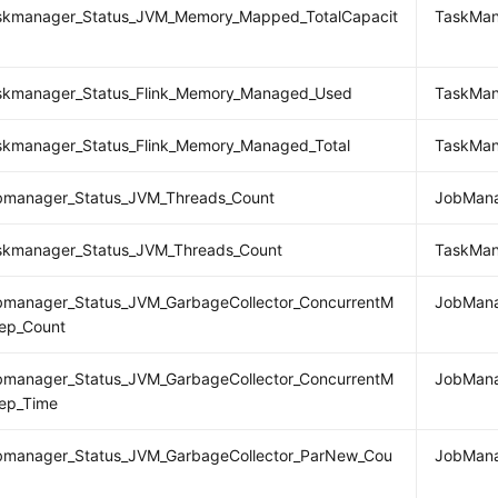
taskmanager_Status_JVM_Memory_Mapped_TotalCapacit
TaskM
taskmanager_Status_Flink_Memory_Managed_Used
TaskM
askmanager_Status_Flink_Memory_Managed_Total
TaskM
jobmanager_Status_JVM_Threads_Count
JobMa
taskmanager_Status_JVM_Threads_Count
TaskM
obmanager_Status_JVM_GarbageCollector_ConcurrentM
JobMa
ep_Count
obmanager_Status_JVM_GarbageCollector_ConcurrentM
JobMa
ep_Time
jobmanager_Status_JVM_GarbageCollector_ParNew_Cou
JobMan