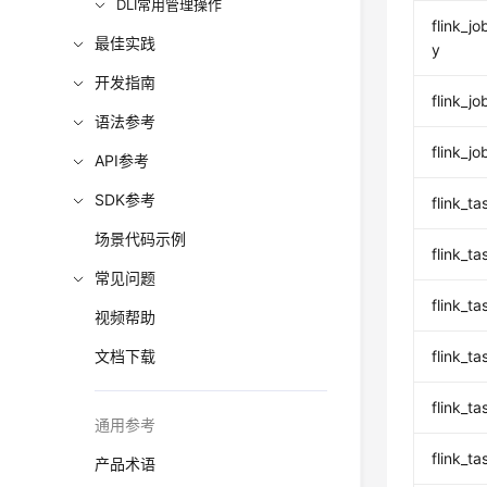
DLI常用管理操作
flink_
最佳实践
y
开发指南
flink_
语法参考
flink_j
API参考
SDK参考
flink_
场景代码示例
flink_
常见问题
flink_
视频帮助
文档下载
flink_
flink_
通用参考
flink_
产品术语