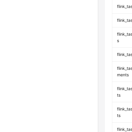
flink_
flink_t
flink_
s
flink_
flink_t
ments
flink_
ts
flink_t
ts
flink_t