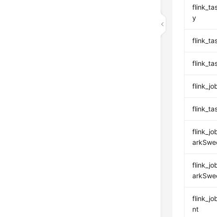
flink_
y
flink_
flink_t
flink_
flink_
flink_j
arkSwe
flink_j
arkSwe
flink_
nt