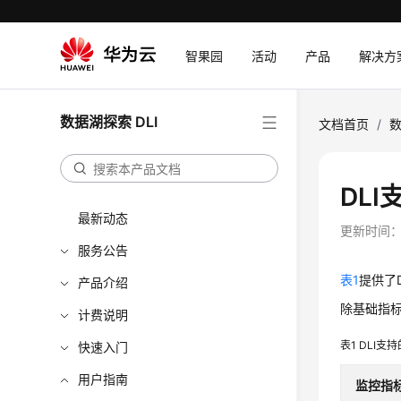
智果园
活动
产品
解决方
数据湖探索 DLI
文档首页
/
数
DLI
最新动态
更新时间
服务公告
表1
提供了D
产品介绍
除基础指标外
计费说明
表1
DLI支持
快速入门
用户指南
监控指