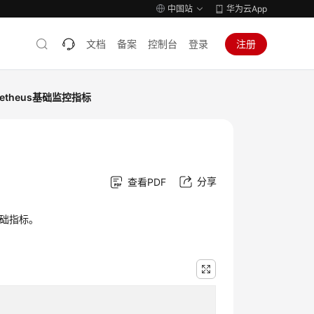
中国站
华为云App
文档
备案
控制台
登录
注册
metheus基础监控指标
分享
查看PDF
储基础指标。