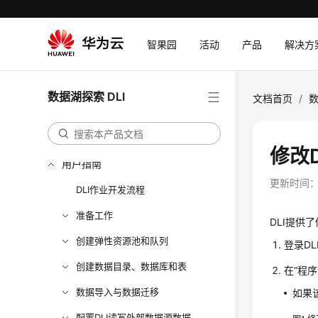
最新动态
智果园
活动
产品
解决方
服务公告
产品介绍
数据湖探索 DLI
文档首页
/
数
计费说明
快速入门
修改
用户指南
更新时间
DLI作业开发流程
准备工作
DLI提供
创建弹性资源池和队列
登录DL
创建数据目录、数据库和表
在
“程
数据导入与数据迁移
如果
配置DLI读写外部数据源数据