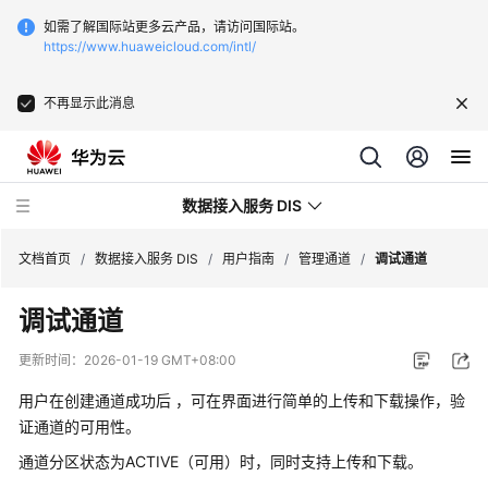
如需了解国际站更多云产品，请访问国际站。
https://www.huaweicloud.com/intl/
不再显示此消息
数据接入服务 DIS
文档首页
/
数据接入服务 DIS
/
用户指南
/
管理通道
/
调试通道
调试通道
最
新
更新时间：
2026-01-19 GMT+08:00
动
态
用户在创建通道成功后 ，可在界面进行简单的上传和下载操作，验
证通道的可用性。
产
通道分区状态为ACTIVE（可用）时，同时支持上传和下载。
品