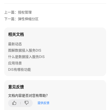
通
道
上一篇：授权管理
标
签
下一篇：弹性伸缩分区
管
相关文档
理
App
最新动态
图解数据接入服务DIS
授
权
什么是数据接入服务DIS
管
应用场景
理
DIS有哪些功能
调
试
意见反馈
通
道
文档内容是否对您有帮助？
提供反馈
弹