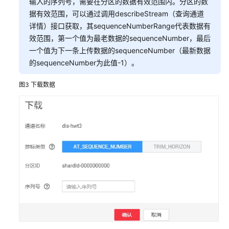
输入的序列号，需要在分区的数据有效范围内。分区的数
信
据有效范围，可以通过调用describeStream（查询通道
息
详情）接口获取，其sequenceNumberRange代表数据有
效范围，第一个值为最老数据的sequenceNumber，最后
变
更
一个值为下一条上传数据的sequenceNumber（最新数据
源
的sequenceNumber为此值-1）。
数
据
图3
下载数据
类
型
管
理
源
数
据
Schema
管
理