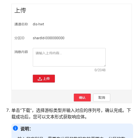
门
管
理
通
道
通
道
列
表
简
介
查
看
单击
“下载”
，选择游标类型并输入对应的序列号，确认完成。下
通
载成功后，您可以文本形式获取响应体。
道
监
说明：
控