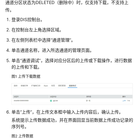
通道分区状态为DELETED（删除中）时，仅支持下载，不支持上
介
绍
传。
登录DIS控制台。
快
在控制台左上角选择区域。
速
入
在左侧列表栏中选择
“通道管理”
。
门
单击通道名称，进入所选通道的管理页面。
用
单击
“通道调试”
，选择对应分区后的上传或下载操作，进行数据
户
的上传和下载。
指
图1
上传下载数据
南
IAM
权
限
单击
“上传”
，在上传文本框中输入上传内容后，确认上传。
管
系统提示上传数据成功，并在界面回显当前数据上传成功记录的
理
序列号。
入
图2
上传数据