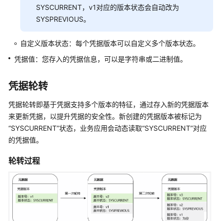
通
SYSCURRENT，v1对应的版本状态会自动改为
用
SYSPREVIOUS。
参
考
自定义版本状态：每个凭据版本可以自定义多个版本状态。
凭据值：您存入的凭据信息，可以是字符串或二进制值。
产
品
术
凭据轮转
语
凭据轮转即基于凭据支持多个版本的特征，通过存入新的凭据版本
来更新凭据，以提升凭据的安全性。新创建的凭据版本被标记为
责
“SYSCURRENT”状态，业务应用会动态读取“SYSCURRENT”对应
任
共
的凭据值。
担
轮转过程
云
服
务
等
级