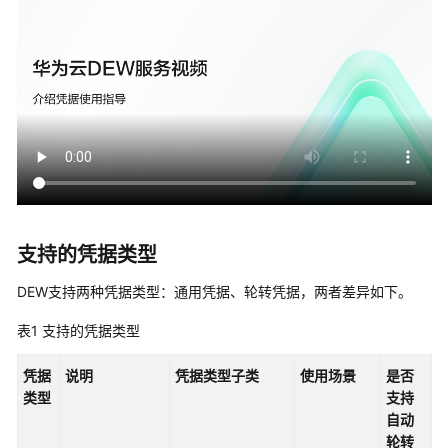
对
管
理
凭
据
管
理
凭
据
管
支持的凭据类型
理
概
DEW支持两种凭据类型：通用凭据、轮转凭据，两者差异如下。
述
表1
支持的凭据类型
创
凭据
说明
凭据类型子类
使用场景
是否
建
类型
支持
凭
自动
据
轮转