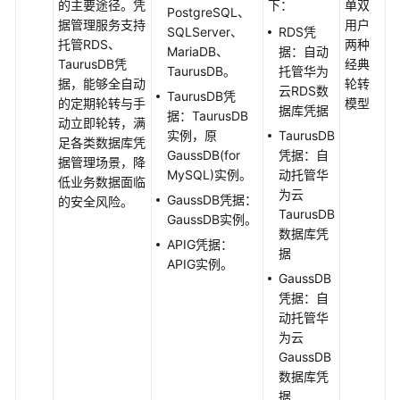
的主要途径。凭
下：
单双
PostgreSQL、
密
据管理服务支持
用户
SQLServer、
RDS凭
码
托管RDS、
两种
MariaDB、
据：自动
系
TaurusDB凭
经典
TaurusDB。
托管华为
统
据，能够全自动
轮转
云RDS数
TaurusDB凭
服
的定期轮转与手
模型
据库凭据
据：TaurusDB
务
动立即轮转，满
实例，原
TaurusDB
足各类数据库凭
GaussDB(for
凭据：自
标
据管理场景，降
MySQL)实例。
动托管华
签
低业务数据面临
为云
与
GaussDB凭据：
的安全风险。
TaurusDB
配
GaussDB实例。
数据库凭
额
APIG凭据：
据
APIG实例。
监
GaussDB
控
凭据：自
与
动托管华
审
为云
计
GaussDB
数据库凭
据
权