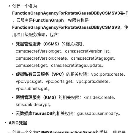
创建一个名为
FunctionGraphAgencyForRotateGaussDBByCSMSV3
委托
，云服务是
FunctionGraph
，权限名称是
FunctionGraphAgencyForRotateGaussDBByCSMSV3
，使
用项目级服务策略，包含：
凭据管理服务（CSMS）
的相关权限：
csms:secretVersion:get、csms:secretVersion:list、
csms:secretVersion:create、csms:secretStage:get、
csms:secret:get、csms:secretStage:update。
虚拟私有云云服务（VPC）
的相关权限：vpc:ports:create、
vpc:vpcs:get、vpc:ports:get、vpc:ports:delete、
vpc:subnets:get。
密钥管理服务（KMS）
的相关权限：kms:dek:create、
kms:dek:decrypt。
云数据库
TaurusDB
的相关权限：gaussdb:user:modify。
APIG凭据
创建一个名为
CSMSAccessFunctionGraph
的委托 ，账号是