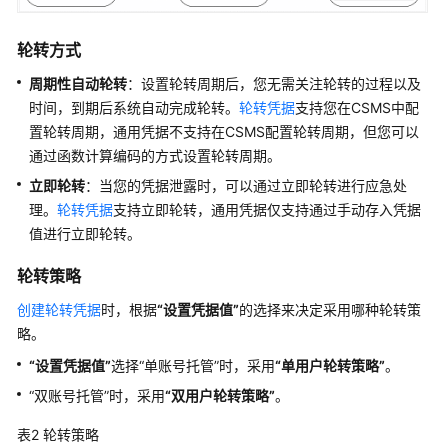
协
议
轮转方式
（SLA）
周期性自动轮转
：设置轮转周期后，您无需关注轮转的过程以及
白
时间，到期后系统自动完成轮转。
轮转凭据
支持您在CSMS中配
皮
置轮转周期，通用凭据不支持在CSMS配置轮转周期，但您可以
书
通过函数计算编码的方式设置轮转周期。
资
立即轮转
：当您的凭据泄露时，可以通过立即轮转进行应急处
源
理。
轮转凭据
支持立即轮转，通用凭据仅支持通过手动存入凭据
值进行立即轮转。
支
持
轮转策略
区
域
创建轮转凭据
时，根据
“设置凭据值”
的选择来决定采用哪种轮转策
略。
系
“设置凭据值”
选择
“单账号托管”
时，采用
“单用户轮转策略”
。
统
权
“双账号托管”
时，采用
“双用户轮转策略”
。
限
表2
轮转策略