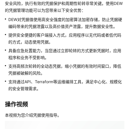
说
安全风险，执行有效的凭据保护和周期性轮转非常关键。使用DEW
明
的凭据管理功能可以为您带来以下安全优势：
DEW对凭据值使用高安全强度的加密算法加密存储，防止凭据硬
快
速
编码带来的凭据泄露以及高价值资产泄露，提升数据安全性。
入
提供安全便捷的客户端接入方式，应用程序以无代码或者低代码
门
的方式，动态使用凭据。
具备应急处置能力，当您通过立即轮转的方式更新凭据时，应用
用
程序和业务不受影响。
户
指
支持高频次轮转的全动态凭据，缩小凭据的有效时间窗口，降低
南
凭据被破解的风险。
支持通过API、Terraform等运维编排工具，满足中心化、规模化
密
的安全管理需求。
钥
管
操作视频
理
本视频为您介绍凭据使用指导。
密
钥