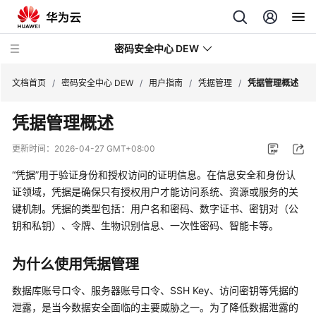
密码安全中心 DEW
文档首页
/
密码安全中心 DEW
/
用户指南
/
凭据管理
/
凭据管理概述
凭据管理概述
最
新
更新时间：
2026-04-27 GMT+08:00
动
态
“凭据”
用于验证身份和授权访问的证明信息。在信息安全和身份认
证领域，凭据是确保只有授权用户才能访问系统、资源或服务的关
产
键机制。凭据的类型包括：用户名和密码、数字证书、密钥对（公
品
钥和私钥）、令牌、生物识别信息、一次性密码、智能卡等。
介
绍
为什么使用凭据管理
计
数据库账号口令、服务器账号口令、SSH Key、访问密钥等凭据的
费
泄露，是当今数据安全面临的主要威胁之一。为了降低数据泄露的