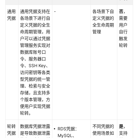
管
通用
通用凭据支持在
-
各场景下自
否
，
理
凭据
各场景下进行自
定义凭据的
需要
凭
定义凭据的全生
全生命周期
用户
据
命周期管理，用
管理
自行
版
户可以通过凭据
触发
本
管理服务实现对
轮转
数据库账号口
管
令、服务器口
理
令、SSH Key、
凭
访问密钥等各类
据
型凭据的统一管
理、检索与安全
专
存储，且支持多
属
个版本管理，方
加
便用户实现凭据
密
轮转。
云
轮转
数据库凭据泄露
不同凭据的
是
，
RDS凭据：
平
凭据
是导致数据泄露
使用场景如
支持
MySQL、
台