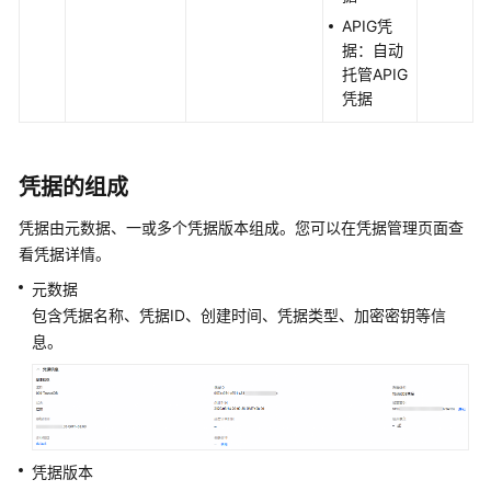
限
APIG凭
管
据：自动
理
托管APIG
凭据
最
佳
实
凭据的组成
践
凭据由元数据、一或多个凭据版本组成。您可以在凭据管理页面查
API
看凭据详情。
参
元数据
考
包含凭据名称、凭据ID、创建时间、凭据类型、加密密钥等信
SDK
息。
参
考
场
景
凭据版本
代