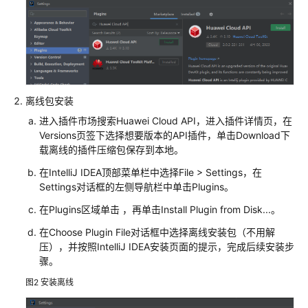
IDEA
等
平
台
VS
Code
离线包安装
IDE
进入插件市场搜索Huawei Cloud API，进入插件详情页，在
Versions页签下选择想要版本的API插件，单击Download下
CodeArts
载离线的插件压缩包保存到本地。
IDE
在IntelliJ IDEA顶部菜单栏中选择File > Settings，在
API
Settings对话框的左侧导航栏中单击Plugins。
插
在Plugins区域单击 ，再单击Install Plugin from Disk...。
件
能
在Choose Plugin File对话框中选择离线安装包（不用解
压），并按照IntelliJ IDEA安装页面的提示，完成后续安装步
力
骤。
华
图2
安装离线
为