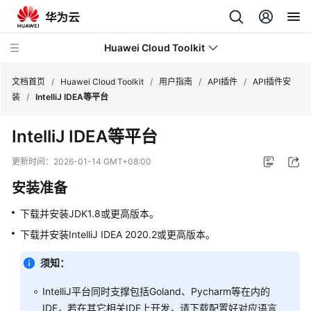
Huawei Cloud Toolkit
文档首页
/
Huawei Cloud Toolkit
/
用户指南
/
API插件
/
API插件安
装
/
IntelliJ IDEA等平台
最
IntelliJ IDEA等平台
新
动
更新时间：
2026-01-14 GMT+08:00
态
安装准备
产
下载并安装JDK1.8或更高版本。
品
介
下载并安装IntelliJ IDEA 2020.2或更高版本。
绍
须知：
用
IntelliJ平台同时支撑包括Goland、Pycharm等在内的
户
IDE，若在其它相关IDE上开发，请下载配置好对应语言