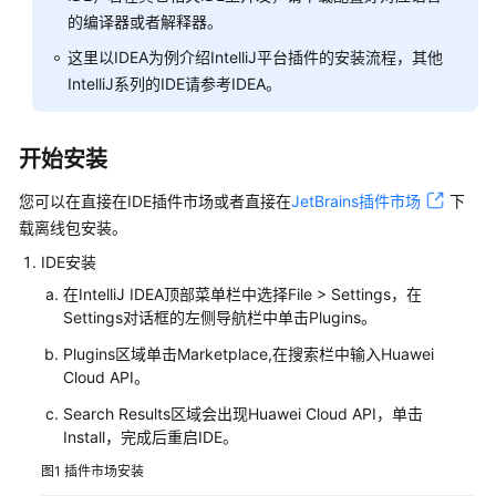
指
的编译器或者解释器。
南
这里以IDEA为例介绍IntelliJ平台插件的安装流程，其他
API
IntelliJ系列的IDE请参考IDEA。
插
件
开始安装
API
您可以在直接在IDE插件市场或者直接在
插
JetBrains插件市场
下
件
载离线包安装。
介
IDE安装
绍
在IntelliJ IDEA顶部菜单栏中选择File > Settings，在
Settings对话框的左侧导航栏中单击Plugins。
API
插
Plugins区域单击Marketplace,在搜索栏中输入Huawei
件
Cloud API。
安
Search Results区域会出现Huawei Cloud API，单击
装
Install，完成后重启IDE。
图1
插件市场安装
IntelliJ