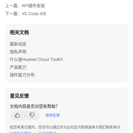
上一篇：API插件安装
插
件
下一篇：VS Code IDE
部
相关文档
署
插
最新动态
件
隐私声明
华
什么是Huawei Cloud Toolkit
为
产品能力
云
插件能力分布
智
能
编
意见反馈
程
助
文档内容是否对您有帮助？
手
提供反馈
代
如您有其它疑问，您也可以通过华为云社区问答频道来与我们联系探讨
码