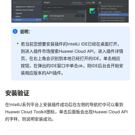
云
开
发
者
技
说明：
术
支
若当前您想要安装插件的IntelliJ IDE已经在桌面打开，
持
则进入插件市场搜索Huawei Cloud API，进入插件详情
页，在右上角会识别到本地已经打开的IDE，单击相应
华
按钮，在弹出的IDE窗口中单击ok，则IDE后台会开始安
为
装相应版本的API插件。
云
开
放
安装验证
能
力
在IntelliJ系列平台上安装插件成功后在左侧的导航栏中可以看到
中
Huawei Cloud Toolkit图标，单击后面板会出现Huawei Cloud API
心
的字样，则说明安装成功。
底
座