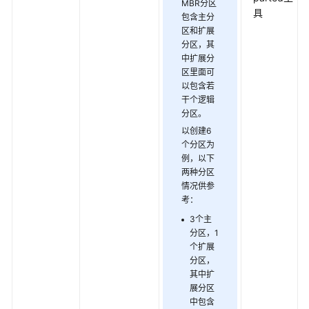
门
MBR分区
具
包含主分
区和扩展
申
分区，其
请
中扩展分
专
区里面可
属
以包含若
企
干个逻辑
业
分区。
存
以创建6
储
个分区为
例，以下
创
两种分区
建
情况供参
考：
磁
盘
3个主
分区，1
个扩展
（可
分区，
选）
其中扩
创
展分区
建
中包含
双