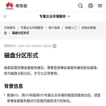
专属企业存储服务
文档首页
/
专属企业存储服务
/
用户指南
/
快速入门
/
初始化数据
盘
/
磁盘分区形式
产
更新时间：
2021-03-18 GMT+08:00
品
术
磁盘分区形式
语
磁盘挂载到裸金属服务器后，需要登录裸金属服务器初始化磁盘，
常
即为磁盘分配分区，才可以正常使用。
见
问
题
背景信息
普通I/O、高I/O和超高I/O专属企业存储的磁盘挂载成功后，请登
购
录裸金属服务器对已挂载的磁盘进行初始化。
买