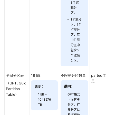
3个逻
活
辑分
一
区。
致
1个主分
性
区，1个
组
扩展分
区，其
（可
中扩展
分区中
选）
包含5
增
个逻辑
加
分区。
双
活
磁
全局分区表
18 EB
不限制分区数量
parted工
盘
具
（GPT, Guid
说明：
说明：
Partition
挂
Table）
1 EB =
GPT格式
载
1048576
下没有主
磁
TB
分区、扩
盘
展分区以
及逻辑分