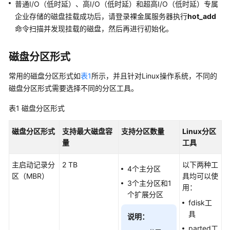
指
普通I/O（低时延）、高I/O（低时延）和超高I/O（低时延）专属
南
企业存储的磁盘挂载成功后，请登录裸金属服务器执行
hot_add
命令扫描并发现挂载的磁盘，然后再进行初始化。
用
户
磁盘分区形式
指
南
常用的磁盘分区形式如
表1
所示，并且针对Linux操作系统，不同的
磁盘分区形式需要选择不同的分区工具。
简
介
表1
磁盘分区形式
注
磁盘分区形式
支持最大磁盘容
支持分区数量
Linux分区
册
量
工具
与
登
主启动记录分
2 TB
以下两种工
4个主分区
录
区（MBR）
具均可以使
3个主分区和1
用：
个扩展分区
快
fdisk工
速
具
说明：
入
parted工