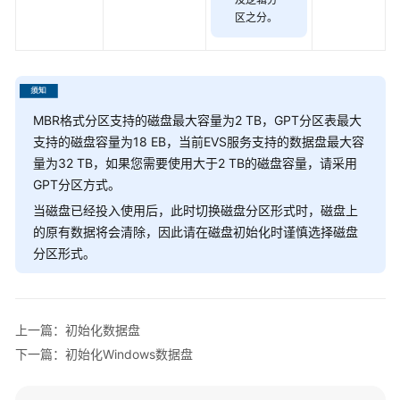
初
区之分。
始
化
数
据
盘
MBR格式分区支持的磁盘最大容量为2 TB，GPT分区表最大
支持的磁盘容量为18 EB，当前EVS服务支持的数据盘最大容
磁
量为32 TB，如果您需要使用大于2 TB的磁盘容量，请采用
盘
GPT分区方式。
分
当磁盘已经投入使用后，此时切换磁盘分区形式时，磁盘上
区
的原有数据将会清除，因此请在磁盘初始化时谨慎选择磁盘
形
分区形式。
式
初
始
上一篇：初始化数据盘
化
下一篇：初始化Windows数据盘
Windows
数
据