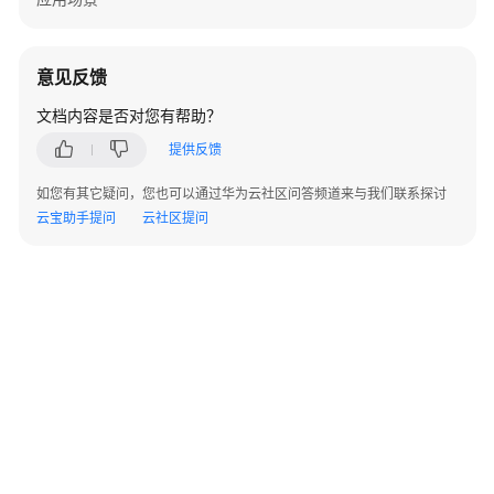
使
用
意见反馈
流
程
文档内容是否对您有帮助？
提供反馈
登
录
如您有其它疑问，您也可以通过华为云社区问答频道来与我们联系探讨
DES
云宝助手提问
云社区提问
管
理
控
制
台
创
建
桶
创