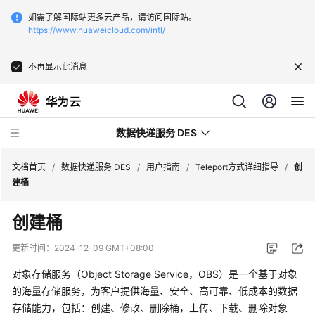
如需了解国际站更多云产品，请访问国际站。
https://www.huaweicloud.com/intl/
不再显示此消息
数据快递服务 DES
文档首页
/
数据快递服务 DES
/
用户指南
/
Teleport方式详细指导
/
创
建桶
最
创建桶
新
动
更新时间：
2024-12-09 GMT+08:00
态
对象存储服务（Object Storage Service，OBS）是一个基于对象
产
的海量存储服务，为客户提供海量、安全、高可靠、低成本的数据
品
存储能力，包括：创建、修改、删除桶，上传、下载、删除对象