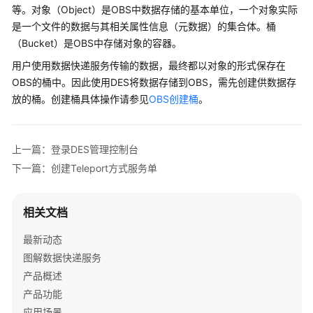
介
等。对象（Object）是OBS中数据存储的基本单位，一个对象实际
绍
是一个文件的数据与其相关属性信息（元数据）的集合体。桶
（Bucket）是OBS中存储对象的容器。
快
用户使用数据快递服务传输的数据，最终都以对象的形式保存在
速
OBS的桶中。因此使用DES将数据存储到OBS，需先创建供数据存
入
放的桶。创建桶具体操作请参见
OBS创建桶
。
门
用
户
上一篇：登录DES管理控制台
指
下一篇：创建Teleport方式服务单
南
Teleport
相关文档
方
最新动态
式
详
图解数据快递服务
细
产品概述
指
产品功能
导
应用场景