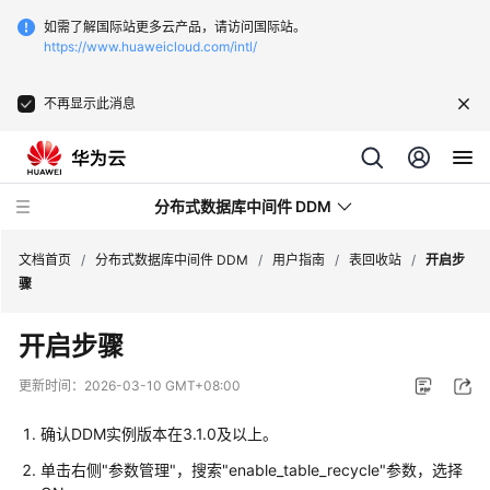
如需了解国际站更多云产品，请访问国际站。
https://www.huaweicloud.com/intl/
不再显示此消息
分布式数据库中间件 DDM
文档首页
/
分布式数据库中间件 DDM
/
用户指南
/
表回收站
/
开启步
骤
最
开启步骤
新
动
更新时间：
2026-03-10 GMT+08:00
态
确认DDM实例版本在3.1.0及以上。
服
单击右侧"参数管理"，搜索"enable_table_recycle"参数，选择
务