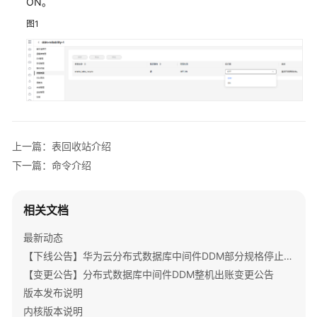
ON。
公
告
图1
产
品
介
绍
计
上一篇：表回收站介绍
费
说
下一篇：命令介绍
明
相关文档
快
速
最新动态
入
【下线公告】华为云分布式数据库中间件DDM部分规格停止服务公告
门
【变更公告】分布式数据库中间件DDM整机出账变更公告
用
版本发布说明
户
内核版本说明