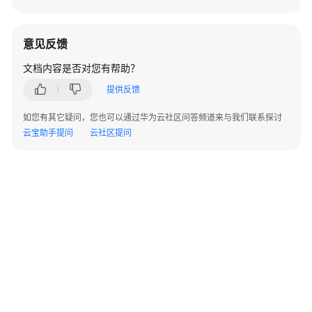
指
南
意见反馈
功
文档内容是否对您有帮助？
能
总
提供反馈
览
如您有其它疑问，您也可以通过华为云社区问答频道来与我们联系探讨
内
云宝助手提问
云社区提问
核
版
本
说
明
权
限
管
理