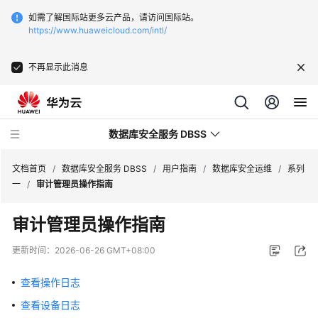
如需了解国际站更多云产品，请访问国际站。
https://www.huaweicloud.com/intl/
不再显示此消息
数据库安全服务 DBSS
文档首页
/
数据库安全服务 DBSS
/
用户指南
/
数据库安全运维
/
系列
一
/
审计管理员操作指南
最
审计管理员操作指南
新
动
更新时间：
2026-06-26 GMT+08:00
态
查看操作日志
产
查看设备日志
品