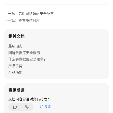
介
绍
上一篇：启用网络访问安全配置
计
下一篇：查看操作日志
费
说
相关文档
明
最新动态
快
图解数据库安全服务
速
入
什么是数据库安全服务？
门
产品优势
产品功能
用
户
指
意见反馈
南
文档内容是否对您有帮助？
创
提供反馈
建