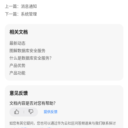
介
上一篇：消息通知
绍
下一篇：系统管理
计
费
相关文档
说
明
最新动态
图解数据库安全服务
快
什么是数据库安全服务？
速
产品优势
入
产品功能
门
用
户
意见反馈
指
文档内容是否对您有帮助？
南
提供反馈
创
如您有其它疑问，您也可以通过华为云社区问答频道来与我们联系探讨
建