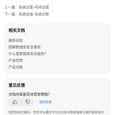
上一篇：系统设置-时间设置
数
下一篇：系统运维-系统诊断
据
库
安
相关文档
全
加
最新动态
密
图解数据库安全服务
什么是数据库安全服务？
数
产品优势
据
产品功能
库
安
全
运
意见反馈
维
文档内容是否对您有帮助？
系
提供反馈
列
如您有其它疑问，您也可以通过华为云社区问答频道来与我们联系探讨
一