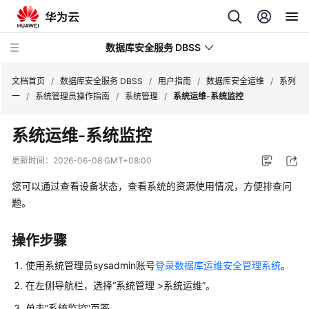
数据库安全服务 DBSS
文档首页
/
数据库安全服务 DBSS
/
用户指南
/
数据库安全运维
/
系列
一
/
系统管理员操作指南
/
系统管理
/
系统运维-系统监控
最
系统运维-系统监控
新
动
更新时间：
2026-06-08 GMT+08:00
态
您可以通过查看设备状态，查看系统的资源使用情况，方便排查问
产
题。
品
介
操作步骤
绍
使用系统管理员sysadmin账号
登录数据库运维安全管理系统
。
计
在左侧导航栏，选择“系统管理 >系统运维”。
费
单击“系统监控”页签。