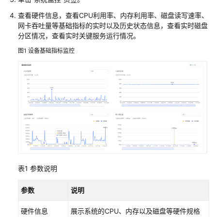
说
明
查看硬件信息，查看CPU利用率、内存利用率、磁盘读写速率、
网卡吞吐量等基础指标的实时以及历史状态信息，查看实时磁盘
快
分区情况，查看实时关键服务运行情况。
速
图1
设备基础指标监控
入
门
用
户
指
南
创
建
用
表1
参数说明
户
并
参数
说明
授
权
硬件信息
展示系统的CPU、内存以及磁盘等硬件规格
使