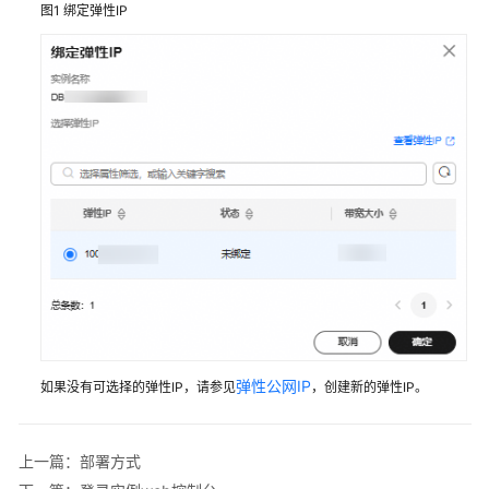
用
图1
绑定弹性IP
户
并
授
权
使
用
DBSS
购
买
数
据
库
安
全
弹性公网IP
如果没有可选择的弹性IP，请参见
，创建新的弹性IP。
服
务
上一篇：部署方式
数