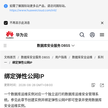
如需了解国际站更多云产品，请访问国际站。
https://www.huaweicloud.com/intl/
不再显示此消息
数据库安全服务 DBSS
文档首页
/
数据库安全服务 DBSS
/
用户指南
/
数据库安全运维
/
系列
一
/
绑定弹性公网IP
最
绑定弹性公网IP
新
动
更新时间：
2026-06-26 GMT+08:00
态
一个数据库运维实例对应一个独立运行的数据库运维安全管理系
产
统。参见此章节创建实例并绑定弹性公网IP即可登录并使用数据库
品
安全运维实例。