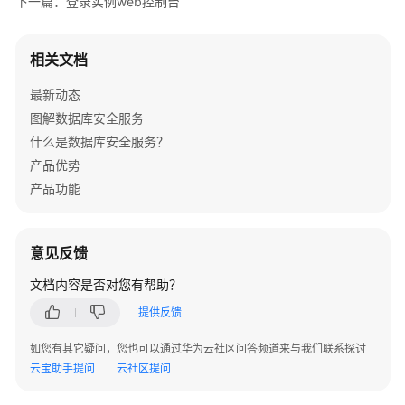
下一篇：登录实例web控制台
据
库
安
相关文档
全
审
最新动态
计
图解数据库安全服务
什么是数据库安全服务？
数
产品优势
据
库
产品功能
安
全
加
意见反馈
密
文档内容是否对您有帮助？
数
提供反馈
据
库
如您有其它疑问，您也可以通过华为云社区问答频道来与我们联系探讨
安
云宝助手提问
云社区提问
全