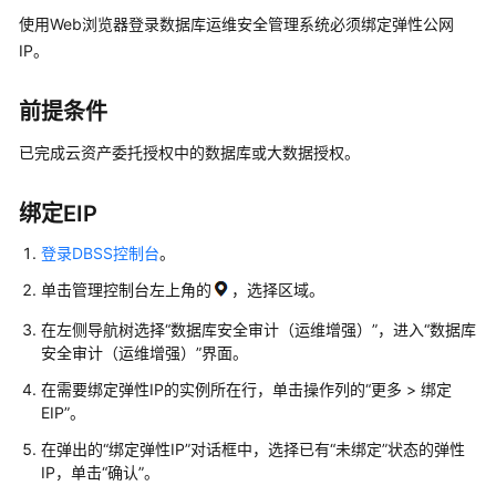
介
使用Web浏览器登录数据库运维安全管理系统必须绑定弹性公网
绍
IP。
计
前提条件
费
说
已完成云资产委托授权中的数据库或大数据授权。
明
快
绑定EIP
速
登录DBSS控制台
。
入
门
单击管理控制台左上角的
，选择区域。
在左侧导航树选择
“
数据库安全审计（运维增强）
”
，进入
“数据库
用
安全审计（运维增强）”
界面。
户
指
在需要绑定弹性IP的实例所在行，单击操作列的
“
更多 > 绑定
南
EIP
”
。
在弹出的
“绑定弹性IP”
对话框中，选择已有
“未绑定”
状态的弹性
创
IP，单击
“确认”
。
建