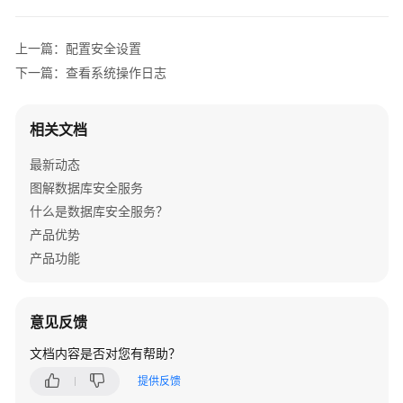
介
绍
上一篇：配置安全设置
计
下一篇：查看系统操作日志
费
说
相关文档
明
最新动态
快
图解数据库安全服务
速
入
什么是数据库安全服务？
门
产品优势
产品功能
用
户
指
意见反馈
南
文档内容是否对您有帮助？
创
提供反馈
建