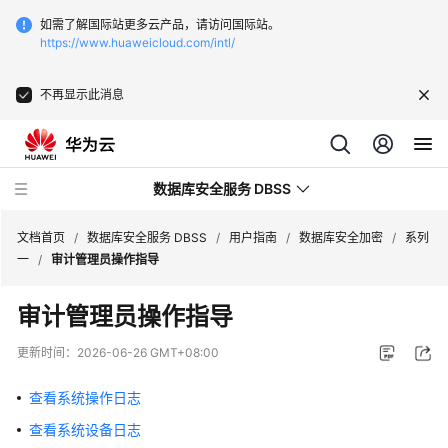
如需了解国际站更多云产品，请访问国际站。
https://www.huaweicloud.com/intl/
不再显示此消息
数据库安全服务 DBSS
文档首页
/
数据库安全服务 DBSS
/
用户指南
/
数据库安全加密
/
系列
一
/
审计管理员操作指导
最
审计管理员操作指导
新
动
更新时间：
2026-06-26 GMT+08:00
态
查看系统操作日志
产
查看系统设备日志
品