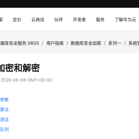
案
定价
云商店
伙伴
开发者
服务
了解华为云
据库安全服务 DBSS
/
用户指南
/
数据库安全加密
/
系列一
/
系统
加密和解密
：
2026-06-08 GMT+08:00
密参数
密算法
密测试
密队列