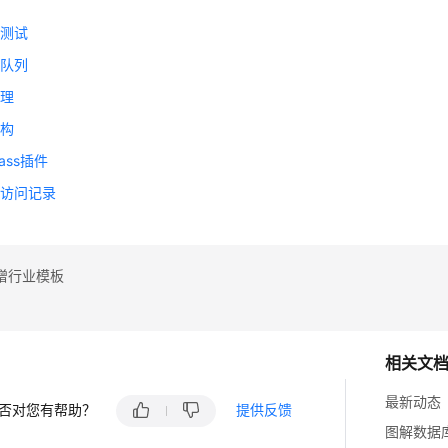
权
密测试
密队列
管理
结构
ass插件
用访问记录
增行业模板
相关文
最新动态
否对您有帮助？
提供反馈
图解数据