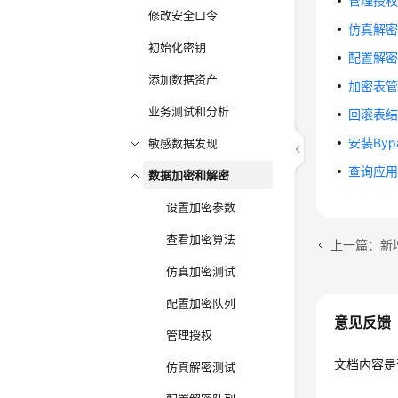
管理授
修改安全口令
仿真解
初始化密钥
配置解
添加数据资产
加密表
业务测试和分析
回滚表
安装Byp
敏感数据发现
查询应
数据加密和解密
设置加密参数
查看加密算法
上一篇：新
仿真加密测试
配置加密队列
意见反馈
管理授权
文档内容是
仿真解密测试