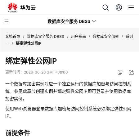
数据库安全服务 DBSS
文档首页
/
数据库安全服务 DBSS
/
用户指南
/
数据库安全加密
/
系列
一
/
绑定弹性公网IP
最
绑定弹性公网IP
新
动
更新时间：
2026-06-26 GMT+08:00
态
一个数据库加密实例对应一个独立运行的数据库加密与访问控制系
产
统。参见此章节创建实例并绑定弹性公网IP即可登录并使用数据库
品
加密实例。
介
使用Web浏览器登录数据库加密与访问控制系统必须绑定弹性公网
绍
IP。
计
前提条件
费