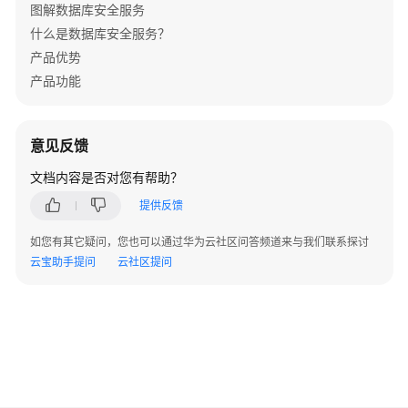
图解数据库安全服务
什么是数据库安全服务？
数
产品优势
据
库
产品功能
安
全
加
意见反馈
密
文档内容是否对您有帮助？
系
提供反馈
列
一
如您有其它疑问，您也可以通过华为云社区问答频道来与我们联系探讨
云宝助手提问
云社区提问
数
据
库
加
密
与
访