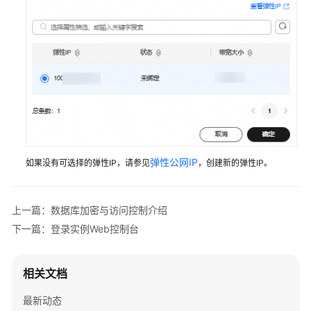
用
DBSS
购
买
数
据
库
安
全
弹性公网IP
如果没有可选择的弹性IP，请参见
，创建新的弹性IP。
服
务
上一篇：数据库加密与访问控制介绍
数
下一篇：登录实例Web控制台
据
库
安
相关文档
全
审
最新动态
计