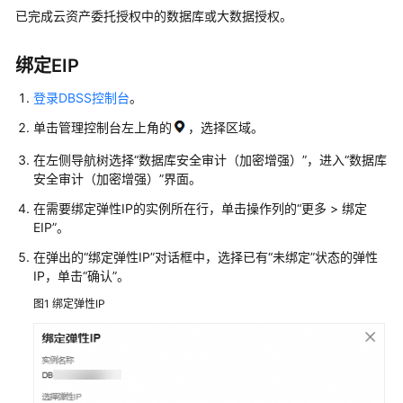
说
已完成云资产委托授权中的数据库或大数据授权。
明
快
绑定EIP
速
登录DBSS控制台
。
入
门
单击管理控制台左上角的
，选择区域。
在左侧导航树选择
“
数据库安全审计（加密增强）
”
，进入
“数据库
用
安全审计（加密增强）”
界面。
户
指
在需要绑定弹性IP的实例所在行，单击操作列的
“
更多 > 绑定
南
EIP
”
。
在弹出的
“绑定弹性IP”
对话框中，选择已有
“未绑定”
状态的弹性
创
IP，单击
“确认”
。
建
用
图1
绑定弹性IP
户
并
授
权
使