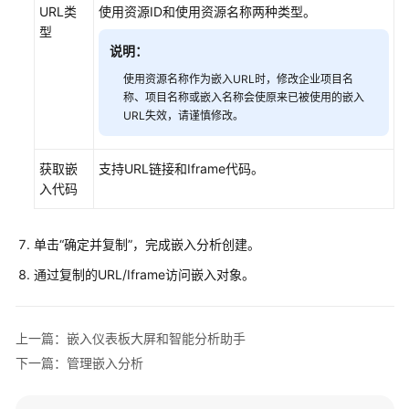
URL类
使用资源ID和使用资源名称两种类型。
型
嵌
说明：
入
仪
使用资源名称作为嵌入URL时，修改企业项目名
表
称、项目名称或嵌入名称会使原来已被使用的嵌入
板
URL失效，请谨慎修改。
大
屏
获取嵌
支持URL链接和Iframe代码。
和
入代码
智
能
分
单击“确定并复制”，完成嵌入分析创建。
析
通过复制的URL/Iframe访问嵌入对象。
助
手
上一篇：嵌入仪表板大屏和智能分析助手
新
增
下一篇：管理嵌入分析
嵌
入