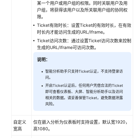
某一个用户或用户组的权限。同时关联用户及用
据
户组，将获得该用户以及所关联用户组的协同权
应
限。
用
Ticket有效时长：设置Ticket的有效时长，在有效
概
时长内才能访问生成的URL/Iframe。
述
Ticket访问次数：通过设置Ticket访问次数来控制
生成的URL/Iframe可访问次数。
使
用
说明：
仪
表
智能分析助手只支持Ticket认证，不支持登录访
板
问。
和
开启Ticket认证后，任何用户凭借合法的Ticket
大
即可查看仪表板、大屏、智能分析助手以及访问
屏
相关的数据。请妥善保管Ticket，避免数据泄露
搭
风险。
建
数
自定义
仅在嵌入分析为仪表板时支持设置，默认宽1920，
据
宽高
高1080。
门
户