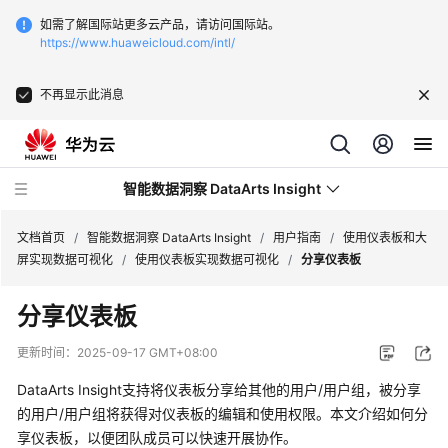
如需了解国际站更多云产品，请访问国际站。
https://www.huaweicloud.com/intl/
不再显示此消息
智能数据洞察 DataArts Insight
文档首页
/
智能数据洞察 DataArts Insight
/
用户指南
/
使用仪表板和大
屏实现数据可视化
/
使用仪表板实现数据可视化
/
分享仪表板
最
分享仪表板
新
动
更新时间：
2025-09-17 GMT+08:00
态
DataArts Insight支持将仪表板分享给其他的用户/用户组，被分享
产
的用户/用户组将获得对仪表板的编辑和使用权限。本文介绍如何分
品
享仪表板，以便团队成员可以快速开展协作。