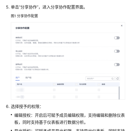
流
单击“分享协作”，进入分享协作配置界面。
程
图1
分享协作配置
准
备
工
作
建
立
DataArts
Insight
与
数
据
源
选择授予的权限：
的
连
编辑授权：开启后可赋予成员编辑权限，支持编辑和删除仪表
接
板，同时支持基于仪表板进行数据分析。
导出授权：可赋予成员导出权限，支持导出仪表板，同时支持