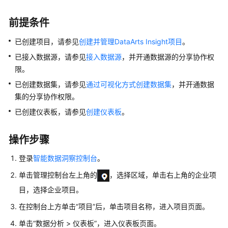
介
绍
前提条件
计
已创建项目，请参见
创建并管理DataArts Insight项目
。
费
已接入数据源，请参见
接入数据源
，并开通数据源的分享协作权
说
限。
明
已创建数据集，请参见
通过可视化方式创建数据集
，并开通数据
快
集的分享协作权限。
速
已创建仪表板，请参见
创建仪表板
。
入
门
操作步骤
用
登录
智能数据洞察控制台
。
户
单击管理控制台左上角的
，选择区域，单击右上角的企业项
指
南
目，选择企业项目。
在控制台上方单击“项目”后，单击项目名称，进入项目页面。
使
用
单击“数据分析 > 仪表板”，进入仪表板页面。