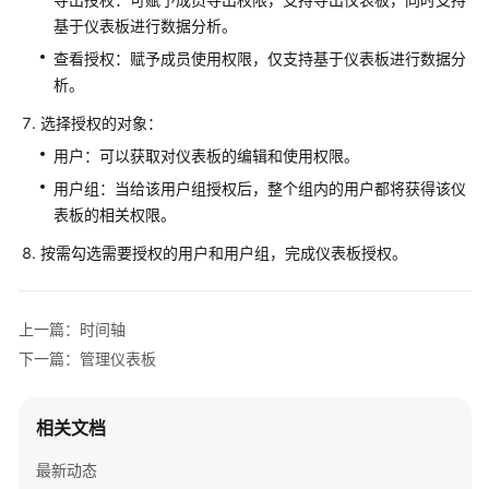
创
基于仪表板进行数据分析。
建
数
查看授权：赋予成员使用权限，仅支持基于仪表板进行数据分
据
析。
集
选择授权的对象：
和
数
用户：可以获取对仪表板的编辑和使用权限。
据
用户组：当给该用户组授权后，整个组内的用户都将获得该仪
预
表板的相关权限。
处
理
按需勾选需要授权的用户和用户组，完成仪表板授权。
使
用
上一篇：时间轴
仪
下一篇：管理仪表板
表
板
和
相关文档
大
屏
最新动态