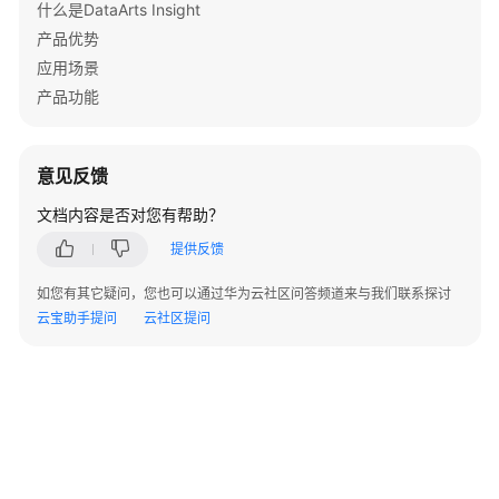
实
什么是DataArts Insight
现
产品优势
数
应用场景
据
产品功能
可
视
化
意见反馈
数
文档内容是否对您有帮助？
据
可
提供反馈
视
如您有其它疑问，您也可以通过华为云社区问答频道来与我们联系探讨
化
云宝助手提问
云社区提问
概
述
使
用
仪
表
板