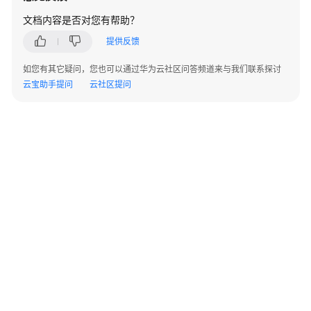
管
理
文档内容是否对您有帮助？
提供反馈
存
储
如您有其它疑问，您也可以通过华为云社区问答频道来与我们联系探讨
过
云宝助手提问
云社区提问
程
管
理
库
触
发
器
函
数
管
理
©2026 Huaweicloud.com 版权所有
黔ICP备20004760号-14
苏B2-20130048号
A2.B1.B2-20070312