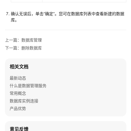
数
据
确认无误后，单击
“确定”
。您可在数据库列表中查看新建的数据
库
库。
删
除
上一篇：数据库管理
数
据
下一篇：删除数据库
库
相关文档
SQL
操
最新动态
作
什么是数据管理服务
常用概念
表
管
数据库实例连接
理
产品优势
视
图
意见反馈