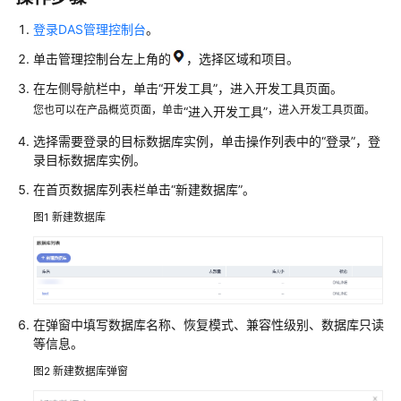
介
绍
登录DAS管理控制台
。
单击管理控制台左上角的
，选择区域和项目。
计
费
在左侧导航栏中，单击
“开发工具”
，进入开发工具页面。
说
您也可以在产品概览页面，单击
，进入开发工具页面。
“进入开发工具”
明
选择需要登录的目标数据库实例，单击操作列表中的“登录”，登
录目标数据库实例。
快
速
在首页数据库列表栏单击
“新建数据库”
。
入
图1
新建数据库
门
用
户
指
在弹窗中填写数据库名称、恢复模式、兼容性级别、数据库只读
南
等信息。
通
图2
新建数据库弹窗
过