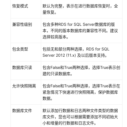
MySQL
恢复模式
默认为完整，表示在进行数据库恢复时，全
量恢复。
RDS
for
兼容性级别
包含多种RDS for SQL Server数据库的版
SQL
本，不同的版本数据库的兼容性不同。建议
Server
选择较高版本。
账
包含类型
包括无和部分两种选择，RDS for SQL
号
Server 2012 (11.x) 及以后版本支持。
管
理
数据库只读
包含False和True两种选择，选择True表示创
建的只读数据库。
数
据
允许快照隔离
包含False和True两种选择，选择True表示在
库
紧急情况下快速进行快照隔离，保护数据库
管
数据。
理
数据库文件
默认添加行数据和日志两种文件类型的数据
新
库文件，您也可以根据需要添加不同初始大
建
小和增量的行数据和日志文件。