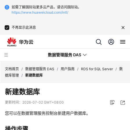
如需了解国际站更多云产品，请访问国际站。
https://www.huaweicloud.com/intl/
不再显示此消息
数据管理服务 DAS
文档首页
/
数据管理服务 DAS
/
用户指南
/
RDS for SQL Server
/
数
据库管理
/
新建数据库
最
新建数据库
新
动
更新时间：
2026-07-02 GMT+08:00
态
您可以在数据管理服务控制台新建用户数据库。
产
品
操作步骤