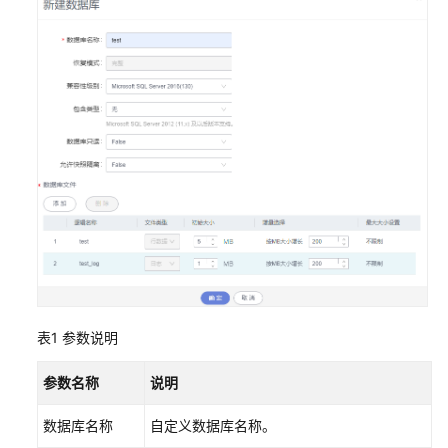
IAM
授
予
使
用
DAS
的
权
限
登
录
数
据
库
表1
参数说明
实
例
参数名称
说明
RDS
数据库名称
自定义数据库名称。
for