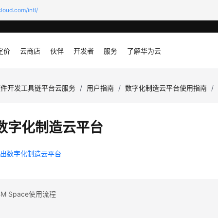
loud.com/intl/
定价
云商店
伙伴
开发者
服务
了解华为云
硬件开发工具链平台云服务
/
用户指南
/
数字化制造云平台使用指南
/
数字化制造云平台
退出数字化制造云平台
M Space使用流程