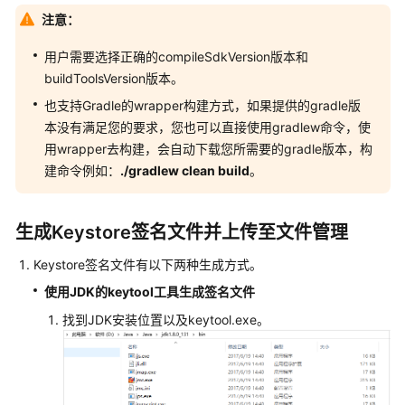
Yarn
注意：
构
建
用户需要选择正确的compileSdkVersion版本和
buildToolsVersion版本。
gulp
也支持Gradle的wrapper构建方式，如果提供的gradle版
构
本没有满足您的要求，您也可以直接使用gradlew命令，使
建
用wrapper去构建，会自动下载您所需要的gradle版本，构
建命令例如：
./gradlew clean build
。
Grunt
构
建
生成Keystore签名文件并上传至文件管理
mono
Keystore签名文件有以下两种生成方式。
构
使用JDK的keytool工具生成签名文件
建
找到JDK安装位置以及keytool.exe。
PHP
构
建