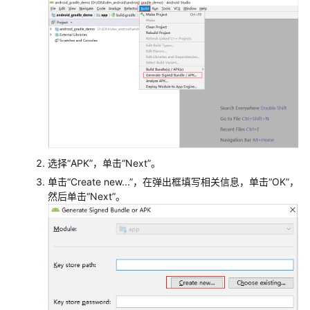
Msbuild
构
建
CMake
构
建
Ant
选择
“APK”
，单击
“Next”
。
构
建
单击
“Create new...”
，在弹出框填写相关信息，单击
“OK”
，
然后单击
“Next”
。
Kotlin
构
建
Go
语
言