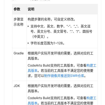
说
明
参数
说明
快
步骤显
构建步骤的名称，可自定义修改。
速
示名称
支持中文、英文、数字、
“-”
、
“_”
、英文逗
入
号、英文分号、英文冒号、
“.”
、
“/”
、圆括号
门
（中英文）。
用
字符长度范围为1~128。
户
指
Gradle
根据用户实际开发环境的需要，选择对应的工
南
具版本。
CodeArts Build支持的工具版本，可查看
构建工
编
具版本
。若当前的工具版本不满足您的使用要
译
求，您可以
制作镜像并推送到SWR仓库
。
构
建
JDK
根据用户实际开发环境的需要，选择对应的工
服
具版本。
务
CodeArts Build支持的工具版本，可查看
构建工
(CodeArts
具版本
。若当前的工具版本不满足您的使用要
Build)