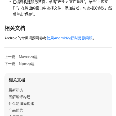
“
更多
>
文件管理
”
“上传文
在编译构建服务首页，单击
，单击
Sbt
件”
，在弹出的窗口中选择文件，添加描述，勾选相关协议，然
构
“保存”
后单击
。
建
Grails
相关文档
构
Android的常见问题可参考
使用Android构建时常见问题
。
建
Bazel
构
上一篇：Maven构建
建
下一篇：Npm构建
Flutter
相关文档
构
建
最新动态
图解编译构建
HarmonyOS
构
什么是编译构建
建
产品优势