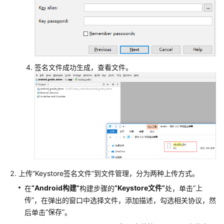
构
建
Ionic
Android
App
签名文件成功生成，查看文件。
构
建
构
建
Android
快
应
用
上传
“Keystore签名文件”
到文件管理，分为两种上传方式。
GFortran
“Android构建”
“Keystore文件”
“上
在
构建步骤的
处，单击
构
传”
，在弹出的窗口中选择文件，添加描述，勾选相关协议，然
建
“保存”
后单击
。