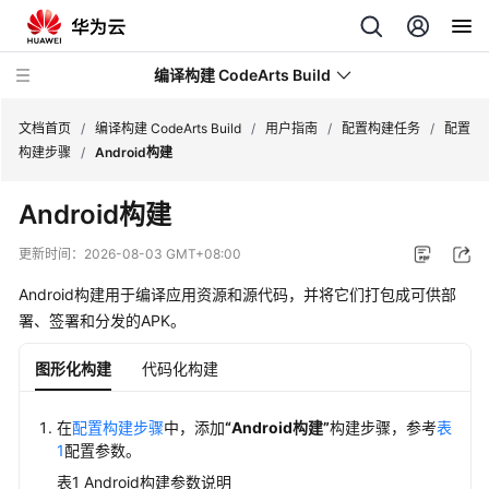
编译构建 CodeArts Build
文档首页
/
编译构建 CodeArts Build
/
用户指南
/
配置构建任务
/
配置
构建步骤
/
Android构建
最
Android构建
新
动
更新时间：
2026-08-03 GMT+08:00
态
Android构建用于编译应用资源和源代码，并将它们打包成可供部
产
署、签署和分发的APK。
品
介
图形化构建
代码化构建
绍
在
配置构建步骤
中，添加
“Android构建”
构建步骤，参考
表
计
1
配置参数。
费
表1
Android构建参数说明