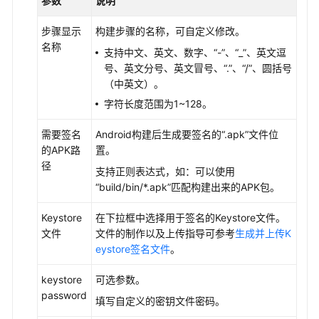
参数
说明
目
级
步骤显示
构建步骤的名称，可自定义修改。
角
名称
支持中文、英文、数字、
“-”
、
“_”
、英文逗
色
号、英文分号、英文冒号、
“.”
、
“/”
、圆括号
权
（中英文）。
限
字符长度范围为1~128。
新
需要签名
Android构建后生成要签名的
“.apk”
文件位
建
的APK路
置。
构
径
建
支持正则表达式，如：可以使用
任
“build/bin/*.apk”
匹配构建出来的APK包。
务
Keystore
在下拉框中选择用于签名的Keystore文件。
文件
文件的制作以及上传指导可参考
生成并上传K
配
eystore签名文件
。
置
构
keystore
可选参数。
建
password
任
填写自定义的密钥文件密码。
务