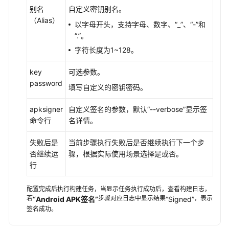
别名
自定义密钥别名。
构
（Alias）
以字母开头，支持字母、数字、
“_”
、
“-”
和
建
“.”
。
任
字符长度为1~128。
务
基
key
可选参数。
础
password
配
填写自定义的密钥密码。
置
apksigner
自定义签名的参数，默认
“--verbose”
显示签
命令行
名详情。
选
择
失败后是
当前步骤执行失败后是否继续执行下一个步
构
否继续运
骤，根据实际使用场景选择是或否。
建
行
步
骤
配置完成后执行构建任务，当显示任务执行成功后，查看构建日志，
若
步骤对应日志中显示结果
，表示
“Android APK签名”
“Signed”
配
签名成功。
置
构