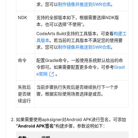
求，您可以
制作镜像并推送到SWR仓库
。
使
用
NDK
支持的全部版本如下，根据需要选择NDK版
流
本，也可以选择“不使用”。
程
CodeArts Build支持的工具版本，可查看
构建工
具版本
。若当前的工具版本不满足您的使用要
购
求，您可以
制作镜像并推送到SWR仓库
。
买
并
命令
配置Gradle命令，一般使用系统默认给出的命
授
令即可。如果需要配置更多命令，可参考
Gradl
权
e官网
。
使
用
失败后
当前步骤执行失败后是否继续执行下一个步
CodeArts
是否继
骤，根据实际使用场景选择是或否。
Build
续运行
配
置
如果需要使用apksigner对Android APK进行签名，可添加
CodeArts
“Android APK签名”
构建步骤，参数说明如下：
Build
项