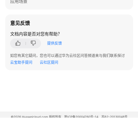
应用场景
通
过
Docker
意见反馈
命
令
文档内容是否对您有帮助？
操
提供反馈
作
镜
如您有其它疑问，您也可以通过华为云社区问答频道来与我们联系探讨
像
云宝助手提问
云社区提问
生
成
单
元
测
试
报
©2026 Huaweicloud.com 版权所有
黔ICP备20004760号-14
苏B2-20130048号
告
A2.B1.B2-20070312
增值电信业务经营许可证：B1.B2-20200593 | 代理域名注册服务机构：新网、西数
电子营业执照
贵公网安备 52990002000093号
制