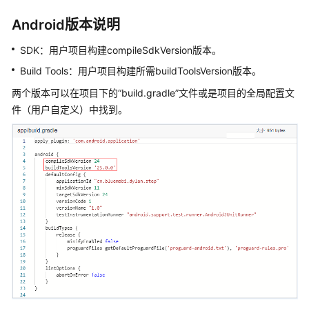
建
Android版本说明
步
骤
SDK：用户项目构建compileSdkVersion版本。
Maven
Build Tools：用户项目构建所需buildToolsVersion版本。
构
两个版本可以在项目下的“build.gradle”文件或是项目的全局配置文
建
件（用户自定义）中找到。
Android
构
建
Npm
构
建
Gradle
构
建