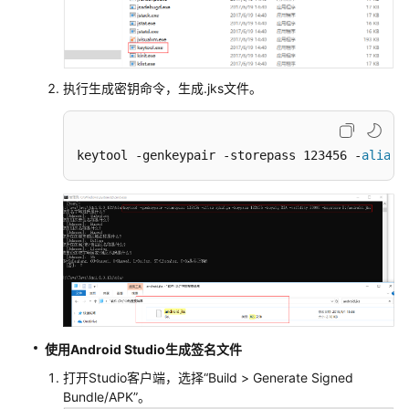
SetupTool
构
建
执行生成密钥命令，生成.jks文件。
PyInstaller
构
建
keytool -genkeypair -storepass 123456 -
alias
 
使
用
shell
命
令
构
建
Gnu-
使用Android Studio生成签名文件
arm
打开Studio客户端，选择
“
Build
>
Generate Signed
构
Bundle/APK
”
。
建