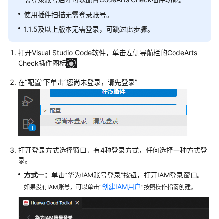
公
使用插件扫描无需登录账号。
告
1.1.5及以上版本无需登录，可跳过此步骤。
产
品
打开Visual Studio Code软件，单击左侧导航栏的CodeArts
介
Check插件图标
绍
在“配置”下单击“您尚未登录，请先登录”
计
费
说
明
快
打开登录方式选择窗口，有4种登录方式，任何选择一种方式登
速
录。
入
方式一：
单击“华为IAM账号登录”按钮，打开IAM登录窗口。
门
创建IAM用户
如果没有IAM账号，可以单击“
”按照操作指南创建。
用
户