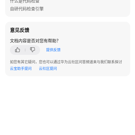
什么是代码检查
自研代码检查引擎
创
建
代
意见反馈
码
检
文档内容是否对您有帮助？
查
提供反馈
任
务
如您有其它疑问，您也可以通过华为云社区问答频道来与我们联系探讨
云宝助手提问
云社区提问
配
置
代
码
检
查
任
务
执