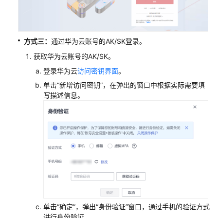
权
使
用
CodeArts
方式三：
通过华为云账号的AK/SK登录。
Check
获取华为云账号的AK/SK。
配
登录华为云
访问密钥界面
。
置
单击
“新增访问密钥”
，在弹出的窗口中根据实际需要填
CodeArts
写描述信息。
Check
项
目
级
角
色
权
限
配
单击
“确定”
，弹出“身份验证”窗口，通过手机的验证方式
置
进行身份验证。