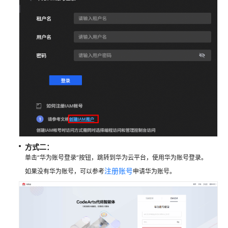
指
南
代
码
检
查
服
务
（CodeArts
Check）
使
用
方式二：
流
单击“华为账号登录”按钮，跳转到华为云平台，使用华为账号登录。
程
注册账号
如果没有华为账号，可以参考
申请华为账号。
购
买
并
授