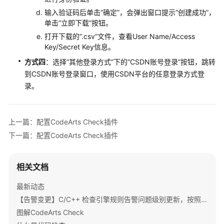
CodeArts
Check
输入验证码后单击
“确定”
，会弹出窗口提示“创建成功”，
项
单击“立即下载”按钮。
目
打开下载的
“.csv”
文件，查看User Name/Access
级
Key/Secret Key信息。
消
方式四
：选择“其他登录方式”下的“CSDN账号登录”按钮，跳转
息
到CSDN账号登录窗口，使用CSDN平台的任意登录方式登
通
录。
知
创
上一篇：配置CodeArts Check插件
建
代
下一篇：配置CodeArts Check插件
码
检
相关文档
查
任
最新动态
务
【告警变更】C/C++ 检查引擎规则告警问题级别更新，按照MISRA AUTOSAR修改等级。
前
准
图解CodeArts Check
备