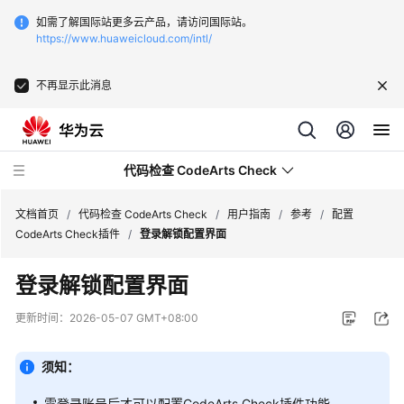
如需了解国际站更多云产品，请访问国际站。
https://www.huaweicloud.com/intl/
不再显示此消息
代码检查 CodeArts Check
文档首页
/
代码检查 CodeArts Check
/
用户指南
/
参考
/
配置
CodeArts Check插件
/
登录解锁配置界面
最
登录解锁配置界面
新
动
更新时间：
2026-05-07 GMT+08:00
态
须知：
服
务
需登录账号后才可以配置CodeArts Check插件功能。