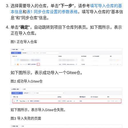
指
选择需要导入的仓库，单击
“下一步”
，请参考
填写导入仓库的基
南
本信息
和
表1 同步仓库设置的参数表格
，填写导入仓库的
“基本信
息”
和
“同步仓库”
信息。
代
单击
“确定”
，自动跳转到项目下仓库列表页。如下图所示，表示
码
正在导入仓库。
托
管
图1
正在导入仓库
(CodeArts
Repo)
使
用
流
如下图所示，表示成功导入一个Gitee仓。
程
图2
成功导入Gitee仓
购
买
并
如下图所示，表示导入Gitee仓失败。
授
权
图3
导入失败的页面
使