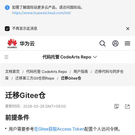
如需了解国际站更多云产品，请访问国际站。
https://www.huaweicloud.com/intl/
不再显示此消息
代码托管 CodeArts Repo
文档首页
/
代码托管 CodeArts Repo
/
用户指南
/
迁移代码与同步仓
库
/
迁移第三方Git仓到Repo
/
迁移Gitee仓
最
迁移Gitee仓
新
动
更新时间：
2026-05-26 GMT+08:00
态
前提条件
服
用户需要参考
在Gitee获取Access Token
配置个人访问令牌。
务