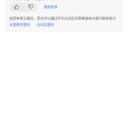
项
提供反馈
目
如您有其它疑问，您也可以通过华为云社区问答频道来与我们联系探讨
环
云宝助手提问
云社区提问
境
和
个
人
配
置
访
问
CodeArts
Repo
首
页
©2026 Huaweicloud.com 版权所有
黔ICP备20004760号-14
苏B2-20130048号
A2.B1.B2-20070312
配
增值电信业务经营许可证：B1.B2-20200593 | 代理域名注册服务机构：新网、西数
置
电子营业执照
贵公网安备 52990002000093号