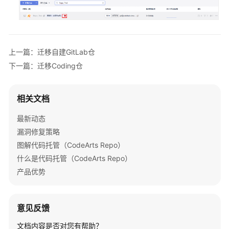
用
Repo
管
理
上一篇：迁移自建GitLab仓
CodeArts
下一篇：迁移Coding仓
资
源
池
相关文档
购
最新动态
买
漏洞修复策略
CodeArts
图解代码托管（CodeArts Repo）
什么是代码托管（CodeArts Repo）
新
产品优势
建
并
配
意见反馈
置
CodeArts
文档内容是否对您有帮助？