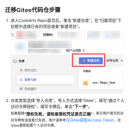
公
告
迁移Gitee代码仓步骤
进入CodeArts Repo首页后，单击
“新建仓库”
，在
“归属项目”
下
产
拉框中选择已有的项目或者
“新建项目”
。
品
介
绍
计
费
说
明
快
速
入
仓库类型选择
“导入仓库”
，导入方式选择
“Gitee”
，填写
“通过个人
门
访问令牌授权”
，填写令牌后，单击
“下一步”
。
如果报错
，表示用户填写的访
“授权失败，请检查授权凭证是否正确”
用
在Gitee获取Access Token
问令牌有误或者已失效，用户请参考
，在
户
Gitee重新配置个人访问令牌。